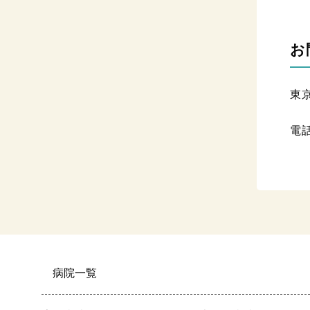
お
東
電
病院一覧