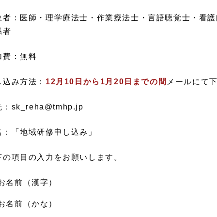
象者：医師・理学療法士・作業療法士・言語聴覚士・看護
係者
加費：無料
し込み方法：
12月10日から1月20日までの間
メールにて
：sk_reha@tmhp.jp
名：「地域研修申し込み」
下の項目の入力をお願いします。
お名前（漢字）
お名前（かな）