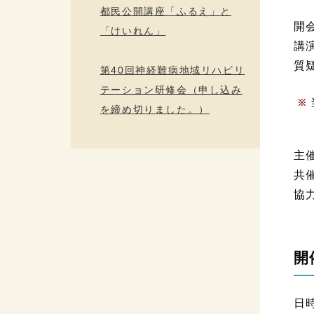
都民公開講座「ふるえ」と
開
「けいれん」
講
質
第40回神経難病地域リハビリ
テーション研修会（申し込み
を締め切りました。）
主
共
協
南
開
日