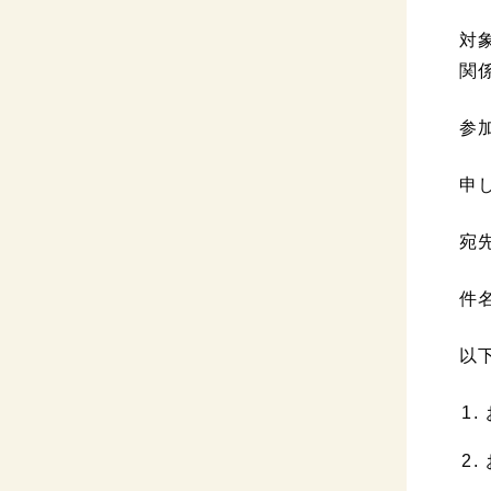
対
関
参
申
宛先
件
以