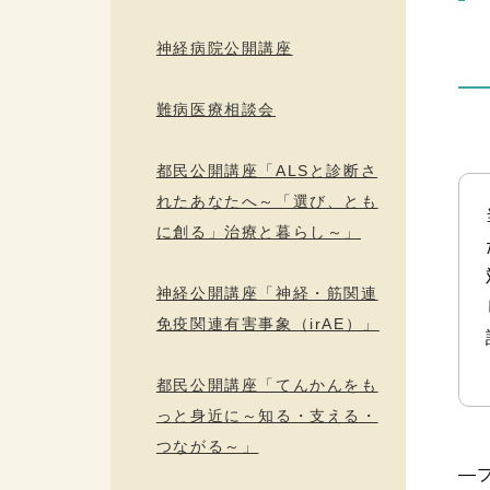
神経病院公開講座
難病医療相談会
都民公開講座「ALSと診断さ
れたあなたへ～「選び、とも
に創る」治療と暮らし～」
神経公開講座「神経・筋関連
免疫関連有害事象（irAE）」
都民公開講座「てんかんをも
っと身近に～知る・支える・
つながる～」
―