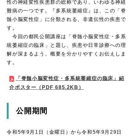
性の神経変性疾患群の総称であり、いわゆる神経
難病の一つです。『多系統萎縮症』は、この「脊
髄小脳変性症」に分類される、非遺伝性の疾患で
す。
今回の都民公開講座は「脊髄小脳変性症・多系
統萎縮症の臨床」と題し、疾患や日常診療への理
解が深まるよう、概要を分かりやすくお伝えしま
す。
「脊髄小脳変性症・多系統萎縮症の臨床」紹
介ポスター
（PDF 685.2KB）
公開期間
令和5年9月1日（金曜日）から令和5年9月29日