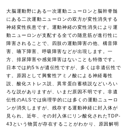
大脳運動野にある一次運動ニューロンと脳幹脊髄
にある二次運動ニューロンの双方が変性消失する
神経変性疾患です。運動神経の変性消失により運
動ニューロンが支配する全ての随意筋が進行性に
障害されることで、四肢の運動障害の他、構音障
害、嚥下障害、呼吸障害などが出現します。一
方、排尿障害や感覚障害はないことも特徴です。
日本では約5％が遺伝性ですが、多くは非遺伝性で
す。原因として興奮性アミノ酸による神経毒性
説、酸化ストレス説、異常蛋白蓄積説などいろい
ろな説がありますが、いまだ原因不明です。非遺
伝性のALSでは病理学的には多くの運動ニューロ
ンが消失しますが、残存する運動神経に封入体が
見られ、近年、その封入体にリン酸化されたTDP-
43という物質が存在することがわかり、原因解明