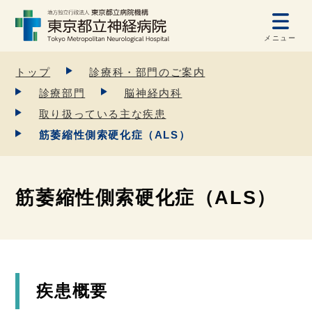
メニュー
トップ
診療科・部門のご案内
診療部門
脳神経内科
取り扱っている主な疾患
筋萎縮性側索硬化症（ALS）
筋萎縮性側索硬化症（ALS）
疾患概要