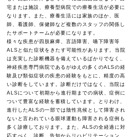
宅または施設、療養型病院での療養生活が必要に
なります。また、療養生活には家族のほか、医
師、看護師、保健師など複数のスタッフの関係し
たサポートチームが必要になります。
様々な疾患が四肢麻痺、言語障害、嚥下障害等
ALSと似た症状をきたす可能性があります。当院
は充実した診断機器を備えているばかりでなく、
神経疾患専門病院であるがゆえの多くのALSの経
験及び類似症状の疾患の経験をもとに、精度の高
い診断をしています。診断だけではなく、当院は
ALSについて初期から進行期までの病状、症例に
ついて豊富な経験を蓄積しています。とりわけ、
進行したALSの一部では陰性兆候として障害され
ないと言われている眼球運動も障害される症例も
多く診療しております。また、ALSの全経過に対
応すべく、診断、告知からリハビリテーション、