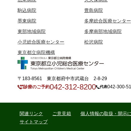
駒込病院
豊島病院
墨東病院
多摩総合医療センター
東部地域病院
多摩南部地域病院
小児総合医療センター
松沢病院
東京都立病院機構
〒183-8561 東京都府中市武蔵台 2-8-29
042-312-8200
診療のご予約
042-300-5
代表
関連リンク
ご意見箱
個人情報の取扱・開示
サイトマップ