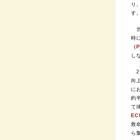
り
す
当
時
（P
し
2
向
に
約
て
EC
救
ら