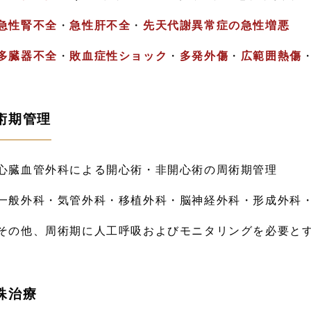
急性腎不全
・
急性肝不全
・
先天代謝異常症の急性増悪
多臓器不全
・
敗血症性ショック
・
多発外傷
・
広範囲熱傷
術期管理
心臓血管外科による開心術・非開心術の周術期管理
一般外科・気管外科・移植外科・脳神経外科・形成外科
その他、周術期に人工呼吸およびモニタリングを必要と
殊治療