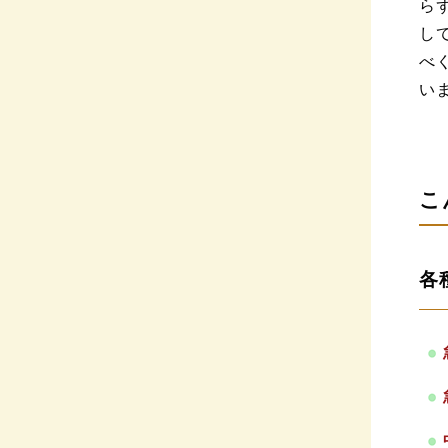
ら
し
べ
い
こ
各