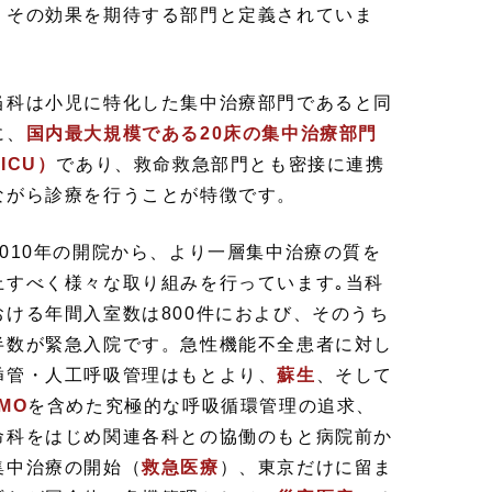
、その効果を期待する部門と定義されていま
。
科は小児に特化した集中治療部門であると同
に、
国内最大規模である20床の集中治療部門
ICU）
であり、救命救急部門とも密接に連携
ながら診療を行うことが特徴です。
010年の開院から、より一層集中治療の質を
上すべく様々な取り組みを行っています｡当科
おける年間入室数は800件におよび、そのうち
半数が緊急入院です。急性機能不全患者に対し
挿管・人工呼吸管理はもとより、
蘇生
、そして
MO
を含めた究極的な呼吸循環管理の追求、
命科をはじめ関連各科との協働のもと病院前か
集中治療の開始（
救急医療
）、東京だけに留ま