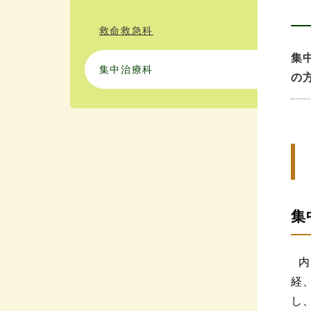
救命救急科
集
集中治療科
の
集
内
経
し