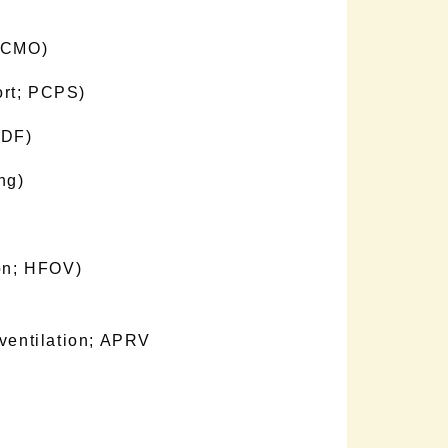
 ECMO)
ort; PCPS)
HDF)
ng)
ion; HFOV)
ntilation; APRV