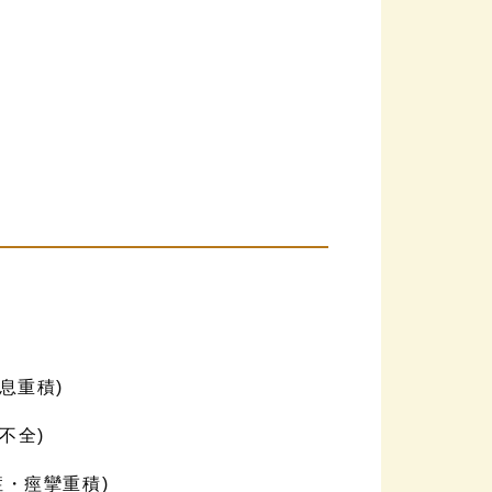
息重積)
不全)
・痙攣重積)