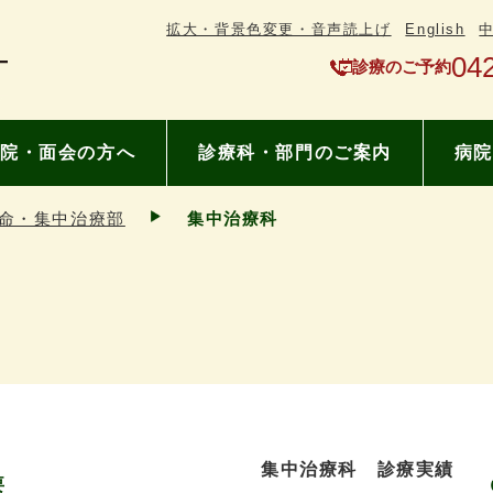
拡大・背景色変更・音声読上げ
English
04
診療のご予約
院・面会の方へ
診療科・部門のご案内
病院
命・集中治療部
集中治療科
集中治療科 診療実績
要