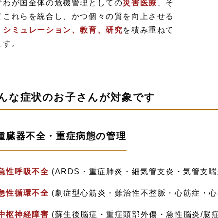
ずわが国全体の危機管理としての
災害医療
、そ
てこれらを統合し、かつ個々の質を向上させる
く
シミュレーション、教育、研究
を積み重ねて
ます。
んな症状のお子さんが対象です
種臓器不全・重症病態の管理
急性呼吸不全
(ARDS・重症肺炎・細気管支炎・気管支喘
急性循環不全
(劇症型心筋炎・難治性不整脈・心筋症・心
中枢神経障害
(蘇生後脳症・重症頭部外傷・急性脳炎/脳症