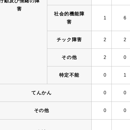
行動及び情緒の障
害
社会的機能障
1
6
害
チック障害
2
2
その他
2
0
特定不能
0
1
てんかん
0
0
その他
0
0