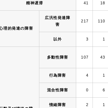
精神遅滞
41
18
広汎性発達障
217
110
害
心理的発達の障害
以外
3
1
多動性障害
107
43
行為障害
4
1
混合性障害
0
6
情緒障害
2
1