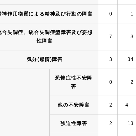
精神作用物質による精神及び行動の障害
0
1
統合失調症、統合失調症型障害及び妄想
7
3
性障害
気分(感情)障害
3
34
恐怖症性不安障
0
2
害
他の不安障害
2
4
強迫性障害
2
13