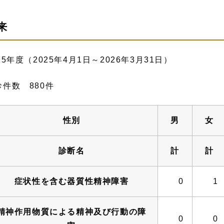
来
25年度（2025年4月1日～2026年3月31日）
診件数 880件
性別
男
女
診断名
計
計
症状性を含む器質性精神障害
0
1
精神作用物質による精神及び行動の障
0
0