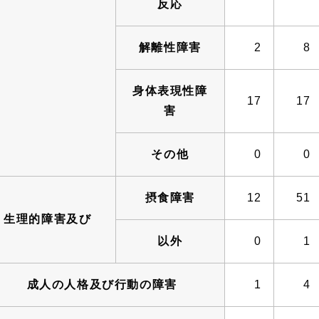
反応
解離性障害
2
8
身体表現性障
17
17
害
その他
0
0
摂食障害
12
51
生理的障害及び
以外
0
1
成人の人格及び行動の障害
1
4