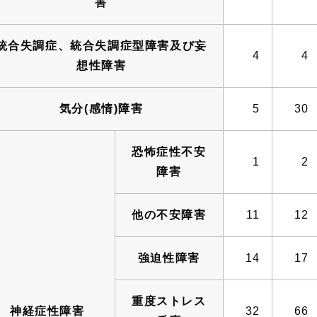
害
統合失調症、統合失調症型障害及び妄
4
4
想性障害
気分(感情)障害
5
30
恐怖症性不安
1
2
障害
他の不安障害
11
12
強迫性障害
14
17
重度ストレス
神経症性障害
32
66