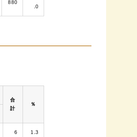
880
.0
合
％
計
6
1.3