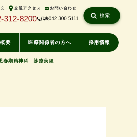
中文
交通アクセス
お問い合わせ
検索
2-312-8200
042-300-5111
代表
概要
医療関係者の方へ
採用情報
思春期精神科 診療実績