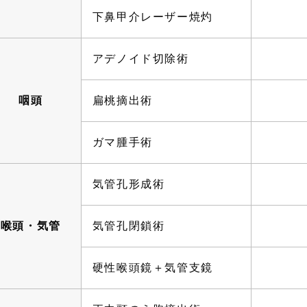
下鼻甲介レーザー焼灼
アデノイド切除術
咽頭
扁桃摘出術
ガマ腫手術
気管孔形成術
喉頭・気管
気管孔閉鎖術
硬性喉頭鏡＋気管支鏡