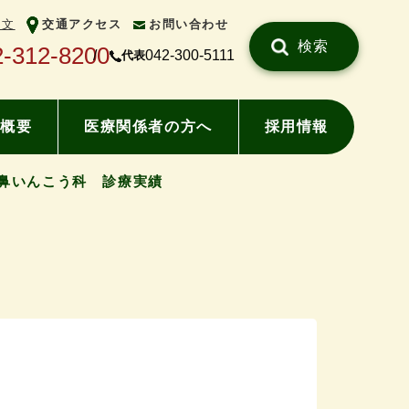
中文
交通アクセス
お問い合わせ
検索
2-312-8200
042-300-5111
代表
概要
医療関係者の方へ
採用情報
鼻いんこう科 診療実績