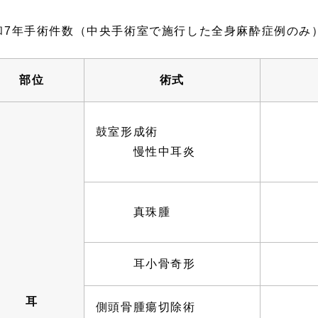
和7年手術件数（中央手術室で施行した全身麻酔症例のみ
部位
術式
鼓室形成術
慢性中耳炎
真珠腫
耳小骨奇形
耳
側頭骨腫瘍切除術