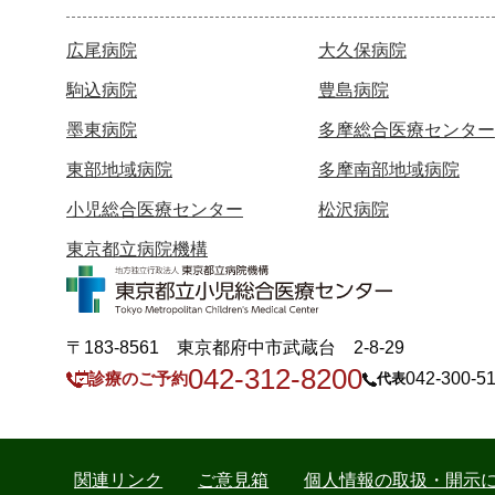
広尾病院
大久保病院
駒込病院
豊島病院
墨東病院
多摩総合医療センター
東部地域病院
多摩南部地域病院
小児総合医療センター
松沢病院
東京都立病院機構
〒183-8561 東京都府中市武蔵台 2-8-29
042-312-8200
診療のご予約
042-300-5
代表
関連リンク
ご意見箱
個人情報の取扱・開示