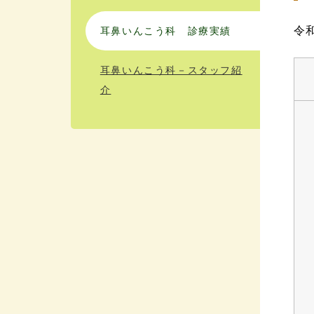
令
耳鼻いんこう科 診療実績
耳鼻いんこう科－スタッフ紹
介