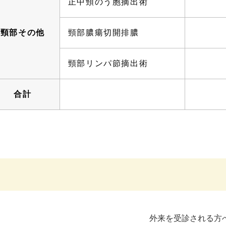
正中頸のう胞摘出術
頸部その他
頸部膿瘍切開排膿
頸部リンパ節摘出術
合計
外来を受診される方