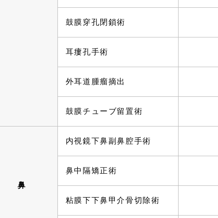
鼓膜穿孔閉鎖術
耳瘻孔手術
外耳道腫瘤摘出
鼓膜チューブ留置術
内視鏡下鼻副鼻腔手術
鼻中隔矯正術
鼻
粘膜下下鼻甲介骨切除術