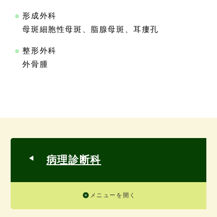
形成外科
母斑細胞性母斑、脂腺母斑、耳瘻孔
整形外科
外骨腫
病理診断科
メニューを開く