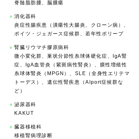
脊髄脂肪腫、脳腫瘍
消化器科
炎症性腸疾患（潰瘍性大腸炎、クローン病）、
ポイツ・ジェガース症候群、若年性ポリープ
腎臓リウマチ膠原病科
微小変化群、巣状分節性糸球体硬化症、IgA腎
症、IgA血管炎（紫斑病性腎炎）、膜性増殖性
糸球体腎炎（MPGN）、SLE（全身性エリテマ
トーデス）、遺伝性腎疾患（Alport症候群な
ど）
泌尿器科
KAKUT
臓器移植科
移植腎病理診断