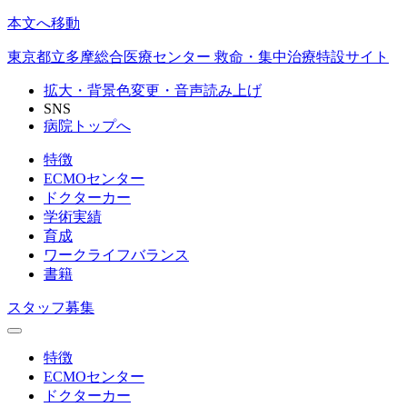
本文へ移動
東京都立多摩総合医療センター 救命・集中治療特設サイト
拡大・背景色変更・音声読み上げ
SNS
病院トップへ
特徴
ECMOセンター
ドクターカー
学術実績
育成
ワークライフバランス
書籍
スタッフ募集
特徴
ECMOセンター
ドクターカー