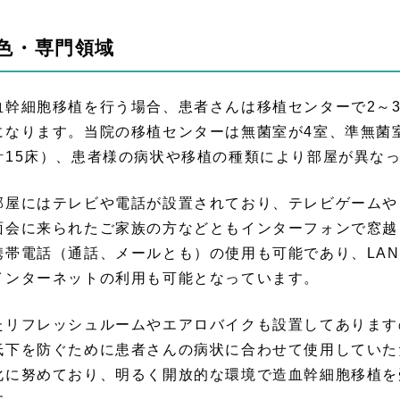
色・専門領域
血幹細胞移植を行う場合、患者さんは移植センターで2～
になります。当院の移植センターは無菌室が4室、準無菌室
計15床）、患者様の病状や移植の種類により部屋が異な
部屋にはテレビや電話が設置されており、テレビゲームや
面会に来られたご家族の方などともインターフォンで窓越
携帯電話（通話、メールとも）の使用も可能であり、LA
インターネットの利用も可能となっています。
たリフレッシュルームやエアロバイクも設置してあります
低下を防ぐために患者さんの病状に合わせて使用していた
化に努めており、明るく開放的な環境で造血幹細胞移植を
す。