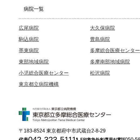
病院一覧
広尾病院
大久保病院
駒込病院
豊島病院
墨東病院
多摩総合医療センター
東部地域病院
多摩南部地域病院
小児総合医療センター
松沢病院
東京都立病院機構
〒183-8524 東京都府中市武蔵台2-8-29
042-323-5111
代表
050-5
ER(救急外来)専用AI電話