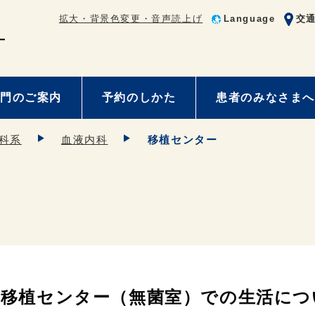
拡大・背景色変更・音声読上げ
Language
交
門のご案内
予約のしかた
患者のみなさまへ
科系
血液内科
移植センター
移植センター（無菌室）での生活につ