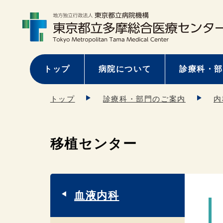
トップ
病院について
診療科・部
トップ
診療科・部門のご案内
内
移植センター
血液内科