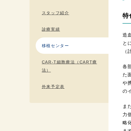
スタッフ紹介
特
診療実績
造
と
移植センター
（
CAR-T細胞療法（CART療
各
法）
た
や
外来予定表
の
ま
力
略
ま