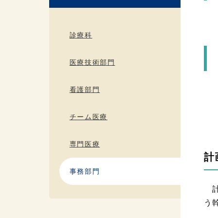
診療科
医療技術部門
看護部門
チーム医療
専門医療
計
事務部門
計
う