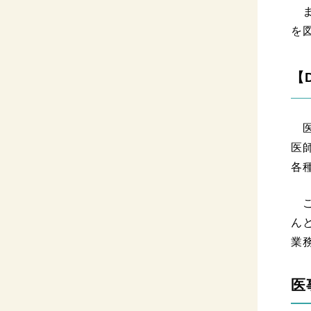
ま
を
【
医
医
各
こ
ん
業
医