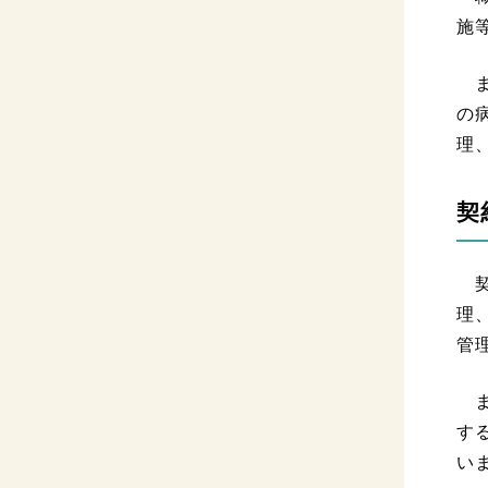
施
ま
の
理
契
契
理
管
ま
す
い