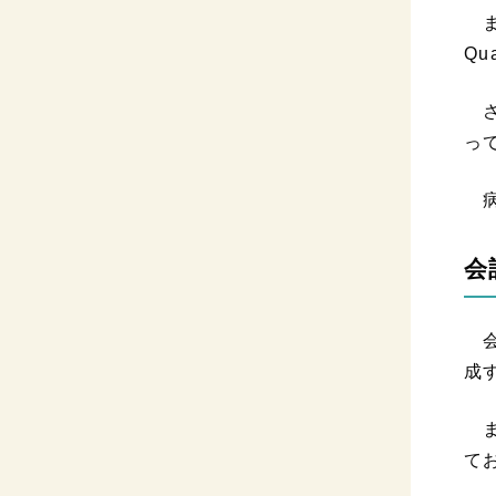
ま
Qu
さ
っ
病
会
会
成
ま
て