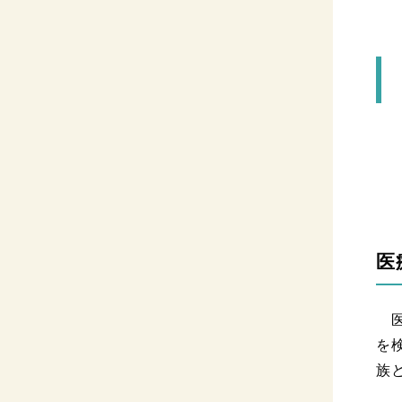
医
医
を
族