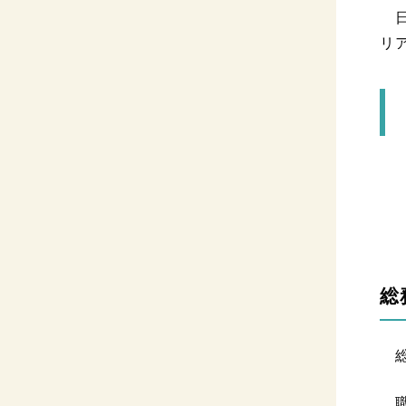
日
リ
総
総
職