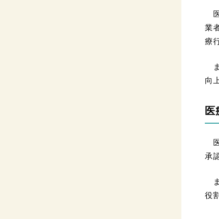
医
業
療
ま
向
医
医
承
ま
役