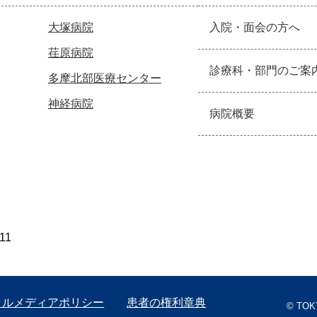
大塚病院
入院・面会の方へ
荏原病院
診療科・部門のご案
多摩北部医療センター
神経病院
病院概要
11
ャルメディアポリシー
患者の権利章典
© TOK