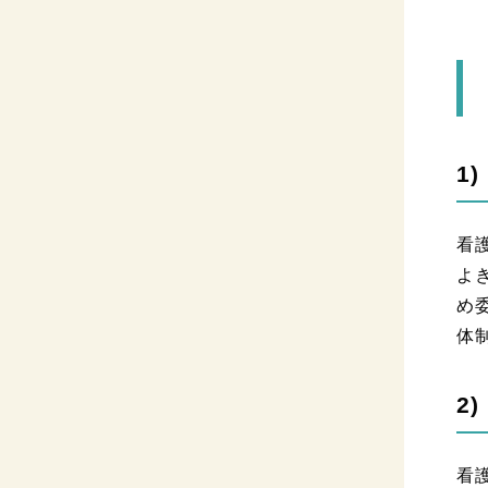
1
看
よ
め
体
2
看