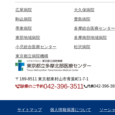
広尾病院
大久保病院
駒込病院
豊島病院
墨東病院
多摩総合医療センター
東部地域病院
多摩南部地域病院
小児総合医療センター
松沢病院
東京都立病院機構
〒189-8511 東京都東村山市青葉町1-7-1
042-396-3511
診療のご予約
042-396-38
代表
サイトマップ
個人情報保護について
ソーシ