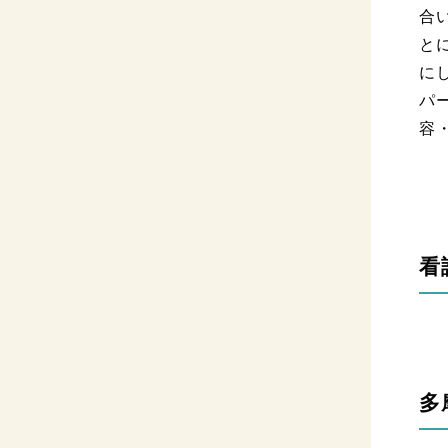
合
と
に
パ
容
看
多