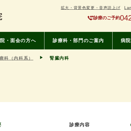
拡大・背景色変更・音声読上げ
La
04
診療のご予約
院・面会の方へ
診療科・部門のご案内
病院
療科（内科系）
腎臓内科
要
診療内容