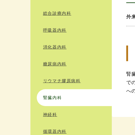
総合診療内科
外
呼吸器内科
消化器内科
糖尿病内科
腎
リウマチ膠原病科
で
へ
腎臓内科
神経科
循環器内科