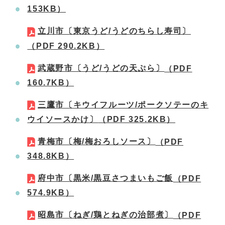
153KB）
立川市〔東京うど/うどのちらし寿司〕
（PDF 290.2KB）
武蔵野市〔うど/うどの天ぷら〕
（PDF
160.7KB）
三鷹市〔キウイフルーツ/ポークソテーのキ
ウイソースかけ〕
（PDF 325.2KB）
青梅市〔梅/梅おろしソース〕
（PDF
348.8KB）
府中市〔黒米/黒豆さつまいもご飯
（PDF
574.9KB）
昭島市〔ねぎ/鶏とねぎの治部煮〕
（PDF