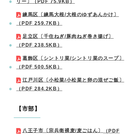
リー〕
（PDF 75.9KB）
練馬区〔練馬大根/大根のゆずあんかけ〕
（PDF 259.7KB）
足立区〔千住ねぎ/豚肉ねぎ巻き揚げ〕
（PDF 238.5KB）
葛飾区〔シントリ菜/シントリ菜のスープ〕
（PDF 500.5KB）
江戸川区〔小松菜/小松菜と卵の混ぜご飯〕
（PDF 284.2KB）
【市部】
八王子市〔宗兵衛裸麦/麦ごはん〕
（PDF