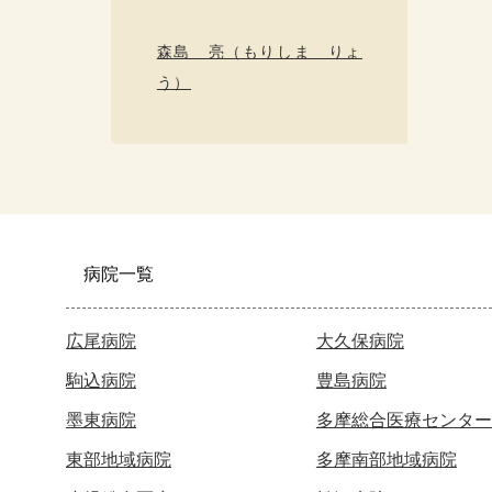
森島 亮（もりしま りょ
う）
病院一覧
広尾病院
大久保病院
駒込病院
豊島病院
墨東病院
多摩総合医療センター
東部地域病院
多摩南部地域病院