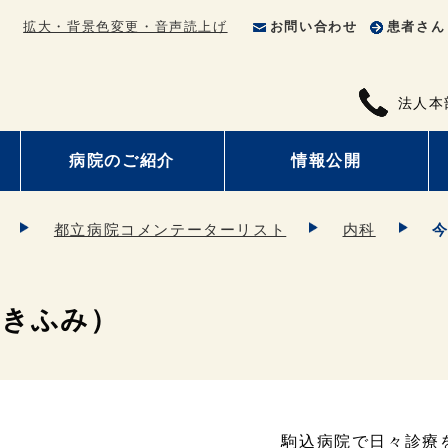
拡大・背景色変更・音声読上げ
お問い合わせ
患者さん
法人本
病院のご紹介
情報公開
都立病院コメンテーターリスト
内科
あきふみ）
駒込病院で日々診療