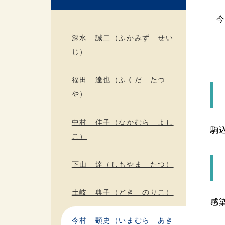
深水 誠二（ふかみず せい
じ）
福田 達也（ふくだ たつ
や）
中村 佳子（なかむら よし
駒
こ）
下山 達（しもやま たつ）
土岐 典子（どき のりこ）
感
今村 顕史（いまむら あき