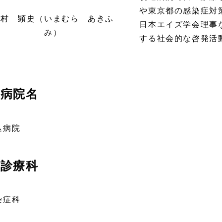
や東京都の感染症対
今村 顕史（いまむら あきふ
日本エイズ学会理事
み）
する社会的な啓発活
病院名
込病院
診療科
染症科