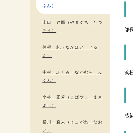
ふみ）
山口 達郎（やまぐち たつ
部
ろう）
仲程 純（なかほど じゅ
ん）
中村 ふくみ（なかむら ふ
浜
くみ）
小林 正芳（こばやし まさ
よし）
感
横川 直人（よこがわ なお
と）