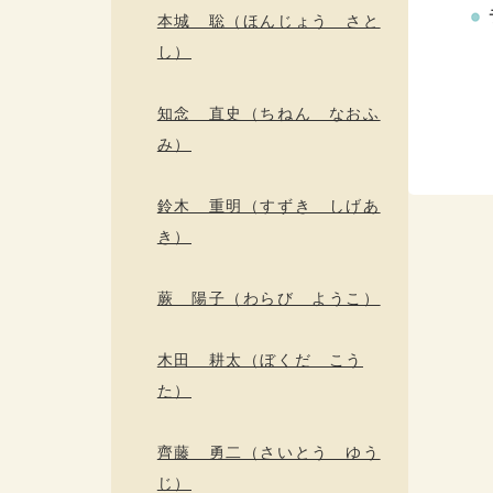
本城 聡（ほんじょう さと
し）
知念 直史（ちねん なおふ
み）
鈴木 重明（すずき しげあ
き）
蕨 陽子（わらび ようこ）
木田 耕太（ぼくだ こう
た）
齊藤 勇二（さいとう ゆう
じ）