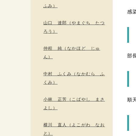
ふみ）
感
山口 達郎（やまぐち たつ
ろう）
仲程 純（なかほど じゅ
部
ん）
中村 ふくみ（なかむら ふ
くみ）
小林 正芳（こばやし まさ
順
よし）
横川 直人（よこがわ なお
と）