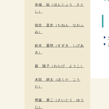
本城 聡（ほんじょう さと
し）
知念 直史（ちねん なおふ
み）
鈴木 重明（すずき しげあ
き）
蕨 陽子（わらび ようこ）
木田 耕太（ぼくだ こう
た）
齊藤 勇二（さいとう ゆう
じ）