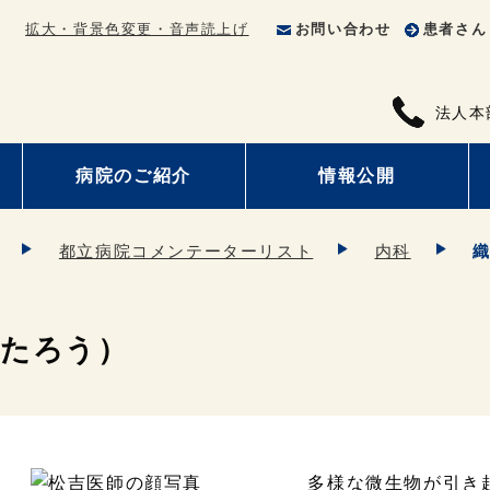
拡大・背景色変更・音声読上げ
お問い合わせ
患者さん
法人本
病院のご紹介
情報公開
都立病院コメンテーターリスト
内科
んたろう）
多様な微生物が引き