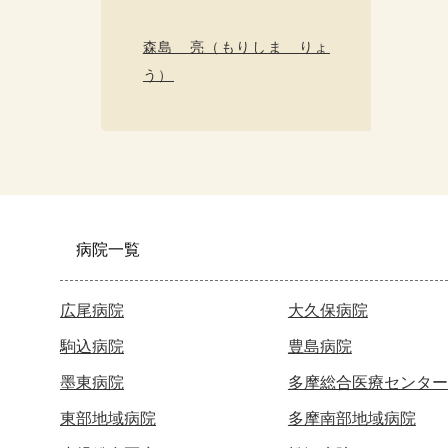
森島 亮（もりしま りょ
う）
病院一覧
広尾病院
大久保病院
駒込病院
豊島病院
墨東病院
多摩総合医療センター
東部地域病院
多摩南部地域病院