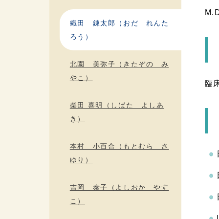
M.
織田 錬太郎（おだ れんた
ろう）
北園 美弥子（きたぞの み
やこ）
臨
柴田 喜明（しばた よしあ
き）
本村 小百合（もとむら さ
ゆり）
吉岡 泰子（よしおか やす
こ）