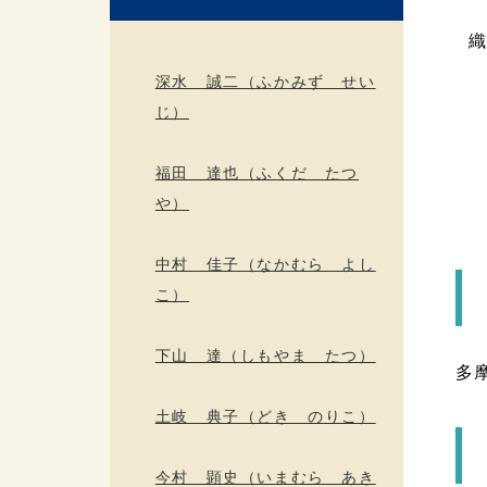
深水 誠二（ふかみず せい
じ）
福田 達也（ふくだ たつ
や）
中村 佳子（なかむら よし
こ）
下山 達（しもやま たつ）
多
土岐 典子（どき のりこ）
今村 顕史（いまむら あき