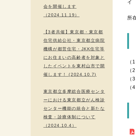
イ
会を開催します
（2024.11.19）
所
【3者共催】東京都・東京都
住宅供給公社・東京都立病院
機構が都営住宅・JKK住宅等
にお住まいの高齢者を対象と
（
したイベントを東村山市で開
（
催します！ (2024.10.7)
（
（
東京都立多摩総合医療センタ
ーにおける東京都立がん検診
センター機能の統合と新たな
検査・診療体制について
（2024.10.4）