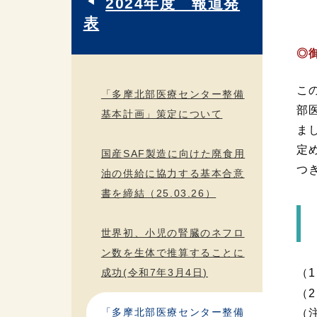
2024年度 報道発
表
◎
こ
「多摩北部医療センター整備
部
基本計画」策定について
ま
定
国産SAF製造に向けた廃食用
つ
油の供給に協力する基本合意
書を締結（25.03.26）
世界初、小児の腎臓のネフロ
ン数を生体で推算することに
成功(令和7年3月4日)
（
（
「多摩北部医療センター整備
（