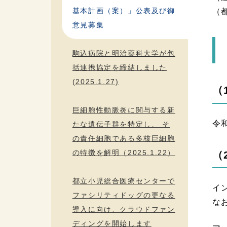
基本計画（案）」公表及び御
（
意見募集
駒込病院と明治薬科大学が包
括連携協定を締結しました
(2025.1.27)
（
巨細胞性動脈炎に関与する新
令
たな遺伝子群を特定し、 そ
の責任細胞である多核巨細胞
の特徴を解明（2025.1.22）
（
都立小児総合医療センターで
イ
ファシリティドッグの更なる
な
導入に向け、クラウドファン
ディングを開始します