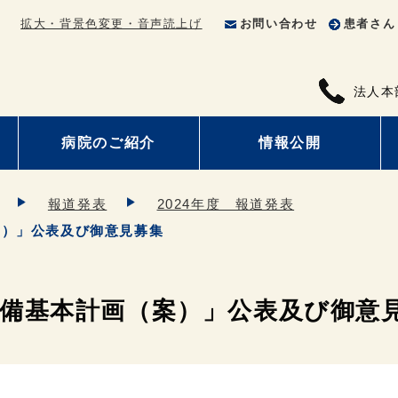
拡大・背景色変更・音声読上げ
お問い合わせ
患者さん
法人本
病院のご紹介
情報公開
報道発表
2024年度 報道発表
案）」公表及び御意見募集
備基本計画（案）」公表及び御意