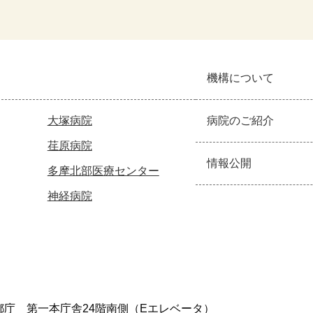
機構について
大塚病院
病院のご紹介
荏原病院
情報公開
多摩北部医療センター
神経病院
東京都庁 第一本庁舎24階南側（Eエレベータ）