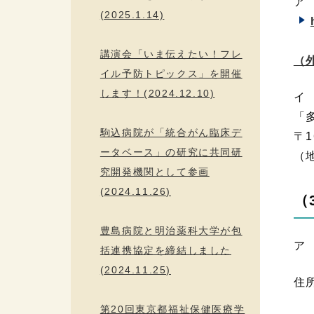
ア
(2025.1.14)
講演会「いま伝えたい！フレ
（
イル予防トピックス」を開催
します！(2024.12.10)
イ
「
駒込病院が「統合がん臨床デ
〒1
ータベース」の研究に共同研
（
究開発機関として参画
(2024.11.26)
（
豊島病院と明治薬科大学が包
ア
括連携協定を締結しました
(2024.11.25)
住
第20回東京都福祉保健医療学