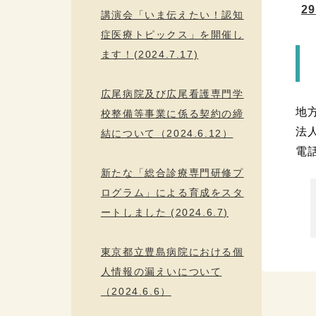
2
講演会「いま伝えたい！認知
症医療トピックス」を開催し
ます！(2024.7.17)
広尾病院及び広尾看護専門学
地
校整備等事業に係る契約の締
法
結について（2024.6.12）
電話
新たな「総合診療専門研修プ
ログラム」による育成をスタ
ートしました (2024.6.7)
東京都立豊島病院における個
人情報の漏えいについて
（2024.6.6）