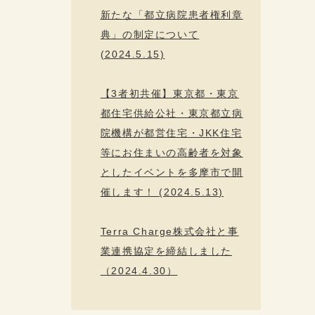
新たな「都立病院患者権利章
典」の制定について
(2024.5.15)
【3者初共催】東京都・東京
都住宅供給公社・東京都立病
院機構が都営住宅・JKK住宅
等にお住まいの高齢者を対象
としたイベントを多摩市で開
催します！ (2024.5.13)
Terra Charge株式会社と事
業連携協定を締結しました
（2024.4.30）