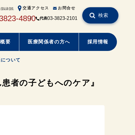
nguage
交通アクセス
お問合せ
検索
3823-4890
03-3823-2101
代表
概要
医療関係者の方へ
採用情報
催について
ん患者の子どもへのケア』