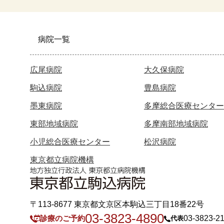
病院一覧
広尾病院
大久保病院
駒込病院
豊島病院
墨東病院
多摩総合医療センター
東部地域病院
多摩南部地域病院
小児総合医療センター
松沢病院
東京都立病院機構
〒113-8677 東京都文京区本駒込三丁目18番22号
03-3823-4890
診療のご予約
03-3823-2
代表