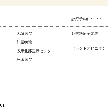
診療予約について
大塚病院
外来診療予定表
荏原病院
セカンドオピニオン
多摩北部医療センター
神経病院
101