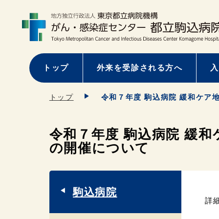
トップ
外来を受診される方へ
入
トップ
令和７年度 駒込病院 緩和ケ
令和７年度 駒込病院 緩
の開催について
駒込病院
詳