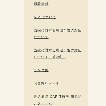
新着情報
RSSについて
当院に対する爆破予告の対応
について
当院に対する爆破予告の対応
について（第2報）
リンク集
お見舞いメール
駒込病院 CAR-T療法 患者紹
介フォーム