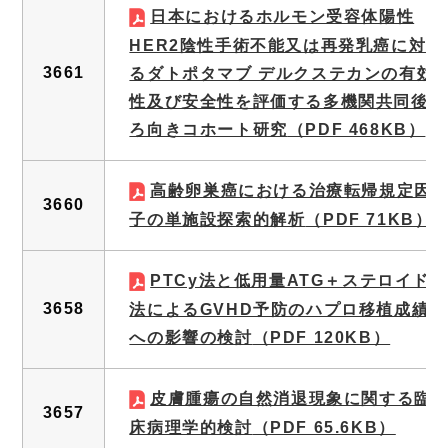
日本におけるホルモン受容体陽性
HER2陰性手術不能又は再発乳癌に対す
3661
るダトポタマブ デルクステカンの有効
性及び安全性を評価する多機関共同後
ろ向きコホート研究
（PDF 468KB）
高齢卵巣癌における治療転帰規定因
3660
子の単施設探索的解析
（PDF 71KB）
PTCy法と低用量ATG＋ステロイド
3658
法によるGVHD予防のハプロ移植成績
への影響の検討
（PDF 120KB）
皮膚腫瘍の自然消退現象に関する臨
3657
床病理学的検討
（PDF 65.6KB）