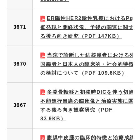
ER陽性HER2陰性乳癌におけるPgR
3671
低発現と閉経状況、予後の関連に関す
る後ろ向き研究
（PDF 147KB）
当院で診断した結核患者における外
3670
国籍者と日本人の臨床的・社会的特徴
の検討について
（PDF 109.6KB）
多発骨転移と初発時DICを伴う切除
不能進行胃癌の臨床像と治療実態に関
3667
する後ろ向き観察研究
（PDF
83.9KB）
腹膜中皮腫の臨床的特徴と治療成績