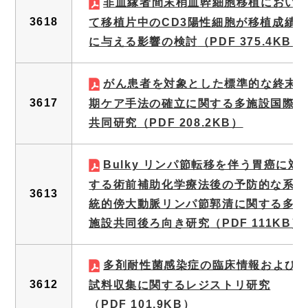
非血縁者間末梢血幹細胞移植におい
3618
て移植片中のCD3陽性細胞が移植成績
に与える影響の検討
（PDF 375.4KB）
がん患者を対象とした標準的な終末
3617
期ケア手法の確立に関する多施設国際
共同研究
（PDF 208.2KB）
Bulky リンパ節転移を伴う胃癌に対
する術前補助化学療法後の予防的な系
3613
統的傍大動脈リンパ節郭清に関する多
施設共同後ろ向き研究
（PDF 111KB）
多剤耐性菌感染症の臨床情報および
3612
試料収集に関するレジストリ研究
（PDF 101.9KB）