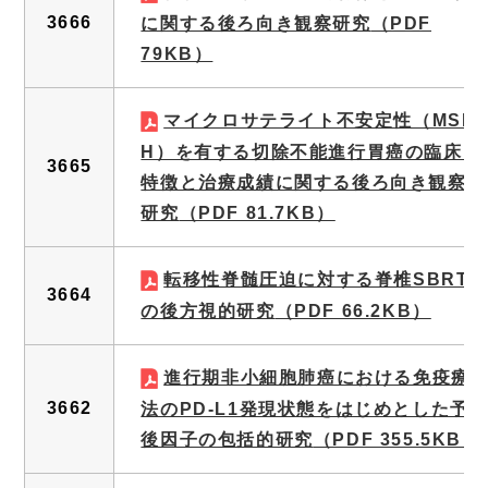
3666
に関する後ろ向き観察研究
（PDF
79KB）
マイクロサテライト不安定性（MSI-
H）を有する切除不能進行胃癌の臨床的
3665
特徴と治療成績に関する後ろ向き観察
研究
（PDF 81.7KB）
転移性脊髄圧迫に対する脊椎SBRT
3664
の後方視的研究
（PDF 66.2KB）
進行期非小細胞肺癌における免疫療
3662
法のPD-L1発現状態をはじめとした予
後因子の包括的研究
（PDF 355.5KB）