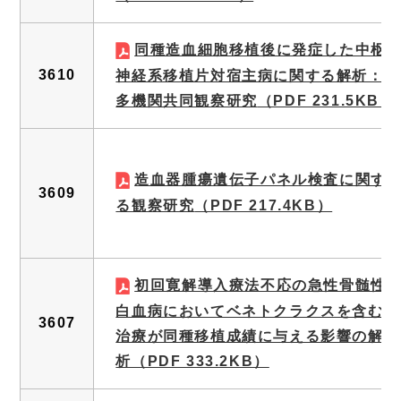
同種造血細胞移植後に発症した中枢
3610
神経系移植片対宿主病に関する解析：
多機関共同観察研究
（PDF 231.5KB）
造血器腫瘍遺伝子パネル検査に関す
3609
る観察研究
（PDF 217.4KB）
初回寛解導入療法不応の急性骨髄性
白血病においてベネトクラクスを含む
3607
治療が同種移植成績に与える影響の解
析
（PDF 333.2KB）