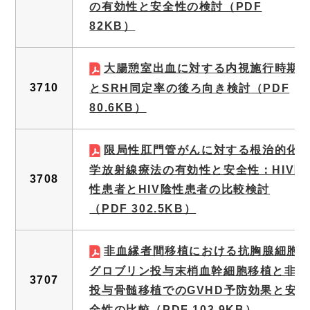
の有効性と安全性の検討
（PDF
82KB）
大腸憩室出血に対する内視施行時期
3710
とSRH同定率の後ろ向き検討
（PDF
80.6KB）
限局性肛門管がんに対する根治的化
学放射線療法の有効性と安全性：HIV陽
3708
性患者とHIV陰性患者の比較検討
（PDF 302.5KB）
非血縁者間移植における抗胸腺細胞
グロブリン投与末梢血幹細胞移植と非
3707
投与骨髄移植でのGVHD予防効果と安
全性の比較
（PDF 103.9KB）