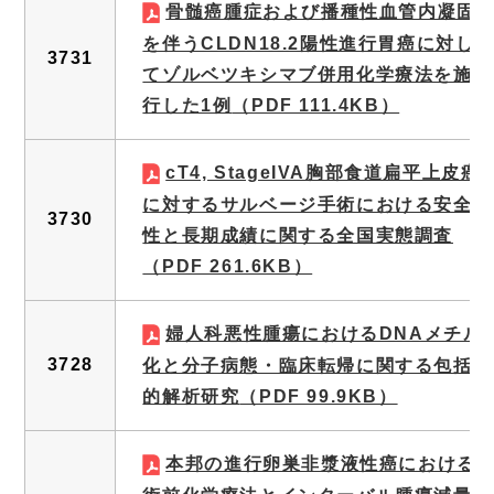
骨髄癌腫症および播種性血管内凝固
を伴うCLDN18.2陽性進行胃癌に対し
3731
てゾルベツキシマブ併用化学療法を施
行した1例
（PDF 111.4KB）
cT4, StageIVA胸部食道扁平上皮癌
に対するサルベージ手術における安全
3730
性と長期成績に関する全国実態調査
（PDF 261.6KB）
婦人科悪性腫瘍におけるDNAメチル
3728
化と分子病態・臨床転帰に関する包括
的解析研究
（PDF 99.9KB）
本邦の進行卵巣非漿液性癌における