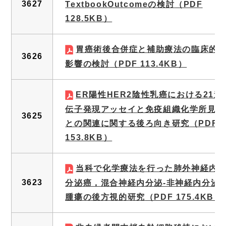
3627
TextbookOutcomeの検討
（PDF
128.5KB）
胃癌術後合併症と補助療法の臨床的
3626
影響の検討
（PDF 113.4KB）
ER陽性HER2陰性乳癌における21遺
伝子発現アッセイと免疫組織化学所見
3625
との関連に関する後ろ向き研究
（PDF
153.8KB）
当科で化学療法を行った肺外神経内
3623
分泌癌，混合神経内分泌-非神経内分泌
腫瘍の後方視的研究
（PDF 175.4KB）