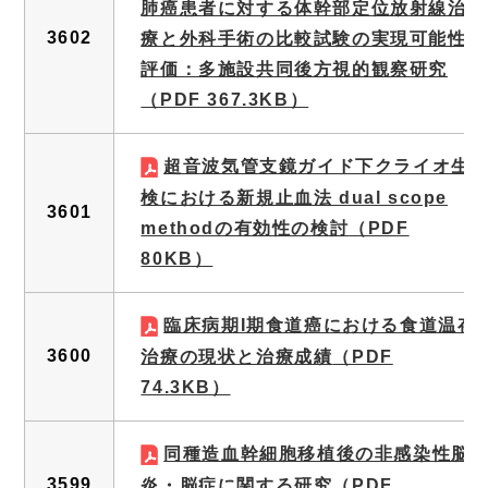
肺癌患者に対する体幹部定位放射線治
3602
療と外科手術の比較試験の実現可能性
評価：多施設共同後方視的観察研究
（PDF 367.3KB）
超音波気管支鏡ガイド下クライオ生
検における新規止血法 dual scope
3601
methodの有効性の検討
（PDF
80KB）
臨床病期I期食道癌における食道温存
3600
治療の現状と治療成績
（PDF
74.3KB）
同種造血幹細胞移植後の非感染性脳
3599
炎・脳症に関する研究
（PDF