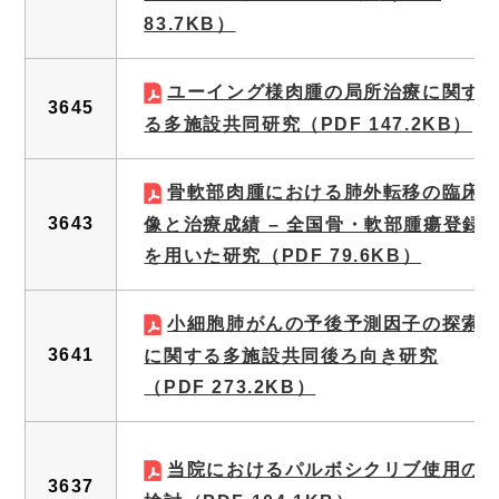
83.7KB）
ユーイング様肉腫の局所治療に関す
3645
る多施設共同研究
（PDF 147.2KB）
骨軟部肉腫における肺外転移の臨床
3643
像と治療成績 – 全国骨・軟部腫瘍登録
を用いた研究
（PDF 79.6KB）
小細胞肺がんの予後予測因子の探索
3641
に関する多施設共同後ろ向き研究
（PDF 273.2KB）
当院におけるパルボシクリブ使用の
3637