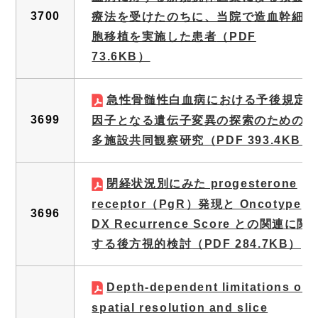
3700
療法を受けたのちに、当院で造血幹細
胞移植を実施した患者
（PDF
73.6KB）
急性骨髄性白血病における予後規定
3699
因子となる遺伝子変異の探索のための
多施設共同観察研究
（PDF 393.4KB）
閉経状況別にみた progesterone
receptor（PgR）発現と Oncotype
3696
DX Recurrence Score との関連に関
する後方視的検討
（PDF 284.7KB）
Depth-dependent limitations of
spatial resolution and slice