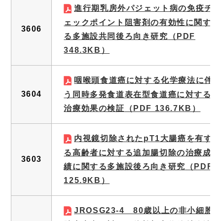
進行期乳房外パジェット病の免疫チ
ェックポイント阻害剤の有効性に関す
3606
る多施設共同後ろ向き研究
（PDF
348.3KB）
咽喉頭食道癌に対する化学療法に伴
3604
う同時多発食道表在型食道癌に対する
治療効果の検証
（PDF 136.7KB）
内視鏡切除されたpT1大腸癌を有す
る高齢者に対する追加腸切除の治療成
3603
績に関する多施設後ろ向き研究
（PDF
125.9KB）
JROSG23-4 80歳以上の非小細胞