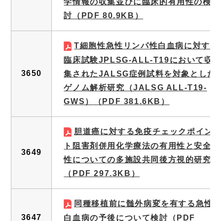
学情報の収集並びに臨床的有用性の検
討
（PDF 80.9KB）
T細胞性急性リンパ性白血病に対する
臨床試験JPLSG-ALL-T19において収
3650
集されたJALSG症例試料を対象とした
ゲノム解析研究（JALSG ALL-T19-
GWS）
（PDF 381.6KB）
胆道癌に対する免疫チェックポイン
ト阻害剤併用化学療法の有用性と安全
3649
性についての多施設共同後方視的研究
（PDF 297.3KB）
同種移植前に髄外病変を有する急性
3647
白血病の予後について検討
（PDF