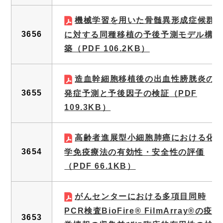
機械学習を用いた骨髄異形成症候群
3656
に対する同種移植の予後予測モデル構
築
（PDF 106.2KB）
造血幹細胞移植後の出血性膀胱炎の
3655
発症予測と予後因子の検証
（PDF
109.3KB）
高齢者進展型小細胞肺癌における化
3654
学免疫療法の有効性・安全性の評価
（PDF 66.1KB）
がんセンターにおける多項目同時
PCR検査BioFire® FilmArray®の疫
3653