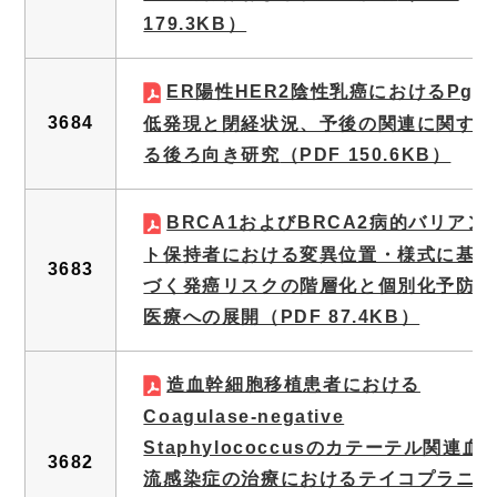
179.3KB）
ER陽性HER2陰性乳癌におけるPgR
3684
低発現と閉経状況、予後の関連に関す
る後ろ向き研究
（PDF 150.6KB）
BRCA1およびBRCA2病的バリアン
ト保持者における変異位置・様式に基
3683
づく発癌リスクの階層化と個別化予防
医療への展開
（PDF 87.4KB）
造血幹細胞移植患者における
Coagulase-negative
Staphylococcusのカテーテル関連血
3682
流感染症の治療におけるテイコプラニ