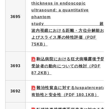
thickness in endoscopic
ultrasound: a quantitative
3695
phantom
study 超音
波内視鏡における距離・方位分解能お
よびスライス厚の特性評価
（PDF
75KB）
駒込病院における狂犬病曝露後予防
3693
受診者の動向についての検討
（PDF
87.2KB）
難治性貧血に対するluspaterceptの
3692
有効性と安全性
（PDF 180.1KB）