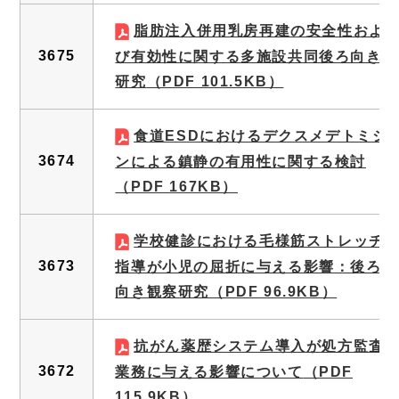
脂肪注入併用乳房再建の安全性およ
3675
び有効性に関する多施設共同後ろ向き
研究
（PDF 101.5KB）
食道ESDにおけるデクスメデトミジ
3674
ンによる鎮静の有用性に関する検討
（PDF 167KB）
学校健診における毛様筋ストレッチ
3673
指導が小児の屈折に与える影響：後ろ
向き観察研究
（PDF 96.9KB）
抗がん薬歴システム導入が処方監査
3672
業務に与える影響について
（PDF
115.9KB）