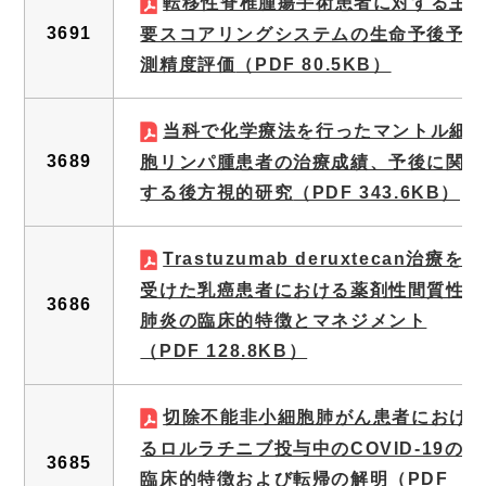
転移性脊椎腫瘍手術患者に対する主
3691
要スコアリングシステムの生命予後予
測精度評価
（PDF 80.5KB）
当科で化学療法を行ったマントル細
3689
胞リンパ腫患者の治療成績、予後に関
する後方視的研究
（PDF 343.6KB）
Trastuzumab deruxtecan治療を
受けた乳癌患者における薬剤性間質性
3686
肺炎の臨床的特徴とマネジメント
（PDF 128.8KB）
切除不能非小細胞肺がん患者におけ
るロルラチニブ投与中のCOVID-19の
3685
臨床的特徴および転帰の解明
（PDF