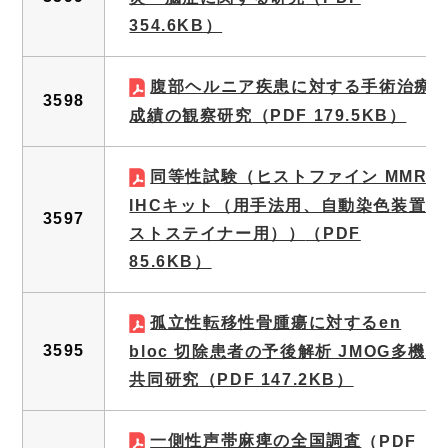
354.6KB）
腹部ヘルニア疾患に対する手術治療
3598
成績の観察研究
（PDF 179.5KB）
同等性試験（ヒストファイン MMR
IHCキット（用手法用、自動染色装置ヒ
3597
ストステイナー用））
（PDF
85.6KB）
孤立性転移性骨腫瘍に対するen
3595
bloc 切除患者の予後解析 JMOG多機関
共同研究
（PDF 147.2KB）
一側性声帯麻痺の全国調査
（PDF