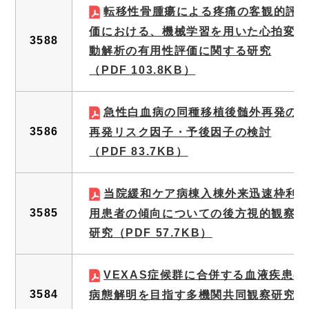
転移性骨腫瘍による疼痛の客観的評
価における、機械学習を用いた心拍変
3588
動解析の有用性評価に関する研究
（PDF 103.8KB）
急性白血病の同種移植後髄外再発の
3586
再発リスク因子・予後因子の検討
（PDF 83.7KB）
当院緩和ケア病棟入棟外来迅速枠利
3585
用患者の傾向についての後方視的観察
研究
（PDF 57.7KB）
VEXAS症候群に合併する血液疾患の
3584
病態解明を目指す多機関共同観察研究