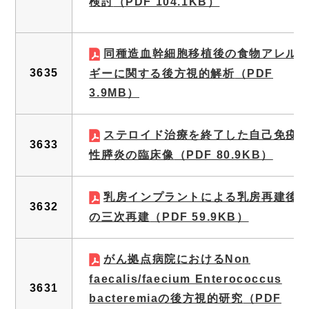
検討
（PDF 104.1KB）
同種造血幹細胞移植後の食物アレル
3635
ギーに関する後方視的解析
（PDF
3.9MB）
ステロイド治療を終了した自己免疫
3633
性膵炎の臨床像
（PDF 80.9KB）
乳房インプラントによる乳房再建後
3632
の三次再建
（PDF 59.9KB）
がん拠点病院におけるNon
faecalis/faecium Enterococcus
3631
bacteremiaの後方視的研究
（PDF