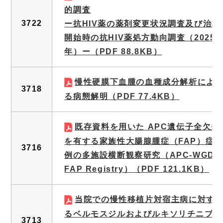
的調査
3722
ー抗HIV薬の薬剤変更状況調査及び治療
開始時の抗HIV薬処方動向調査（2025
年）ー
（PDF 88.8KB）
慢性硬膜下血腫の血種成分解析によ
3718
る病態解明
（PDF 77.4KB）
既存資料を用いた APC遺伝子全欠失
を有する家族性大腸腺腫症（FAP）症
3716
例の多施設横断観察研究（APC-WGD
FAP Registry）
（PDF 121.1KB）
当院での慢性移植片対宿主病に対す
るベルモスジルおよびルキソリチニブ
3713