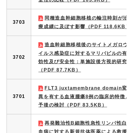
同種造血幹細胞移植の輸注時刻が治
3703
療成績に及ぼす影響
（PDF 118.6KB）
造血幹細胞移植後のサイトメガロウ
イルス感染症に対するマリバビルの有
3702
効性及び安全性：単施設後方視的研究
（PDF 87.7KB）
FLT3 juxtamembrane domain変
3701
異を有する血液腫瘍8例の臨床的特徴と
予後の検討
（PDF 83.5KB）
再発難治性B細胞性急性リンパ性白
血病に対する新規抗体医薬による救援