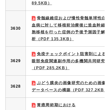
89.5KB）
骨髄線維症および慢性骨髄単球性白
血病に対して移植前治療後に造血幹細
3630
胞移植を行った症例の予後予測因子解
析
（PDF 135.3KB）
免疫チェックポイント阻害剤による
3629
眼部免疫関連副作用の多機関共同研究
（PDF 285.2KB）
ぶどう膜炎の画像研究のための画像
3628
データベースの構築
（PDF 327.2KB）
胃癌周術期における