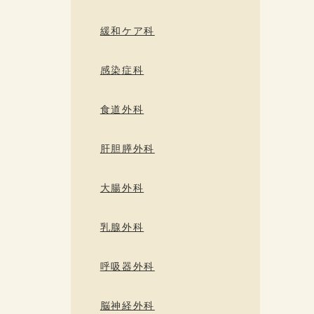
緩和ケア科
感染症科
食道外科
肝胆膵外科
大腸外科
乳腺外科
呼吸器外科
脳神経外科