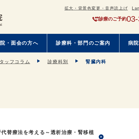
拡大・背景色変更・音声読上げ
La
03-
診療のご予約
院・面会の方へ
診療科・部門のご案内
病院
タッフコラム
診療科別
腎臓内科
腎代替療法を考える～透析治療・腎移植