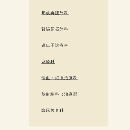
形成再建外科
腎泌尿器外科
遺伝子診療科
麻酔科
輸血・細胞治療科
放射線科（治療部）
臨床検査科