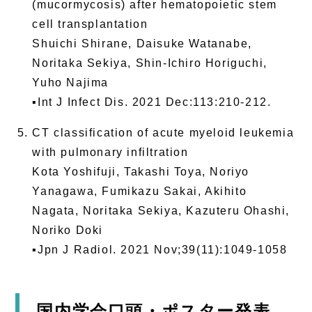
(mucormycosis) after hematopoietic stem
cell transplantation
Shuichi Shirane, Daisuke Watanabe,
Noritaka Sekiya, Shin-Ichiro Horiguchi,
Yuho Najima
▪Int J Infect Dis. 2021 Dec:113:210-212.
CT classification of acute myeloid leukemia
with pulmonary infiltration
Kota Yoshifuji, Takashi Toya, Noriyo
Yanagawa, Fumikazu Sakai, Akihito
Nagata, Noritaka Sekiya, Kazuteru Ohashi,
Noriko Doki
▪Jpn J Radiol. 2021 Nov;39(11):1049-1058
国内学会口頭・ポスター発表