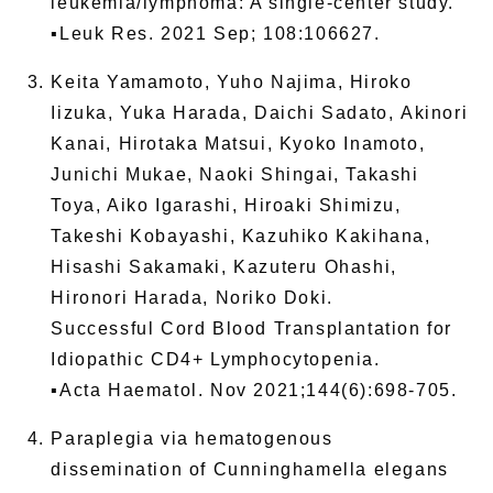
leukemia/lymphoma: A single-center study.
▪Leuk Res. 2021 Sep; 108:106627.
Keita Yamamoto, Yuho Najima, Hiroko
Iizuka, Yuka Harada, Daichi Sadato, Akinori
Kanai, Hirotaka Matsui, Kyoko Inamoto,
Junichi Mukae, Naoki Shingai, Takashi
Toya, Aiko Igarashi, Hiroaki Shimizu,
Takeshi Kobayashi, Kazuhiko Kakihana,
Hisashi Sakamaki, Kazuteru Ohashi,
Hironori Harada, Noriko Doki.
Successful Cord Blood Transplantation for
Idiopathic CD4+ Lymphocytopenia.
▪Acta Haematol. Nov 2021;144(6):698-705.
Paraplegia via hematogenous
dissemination of Cunninghamella elegans