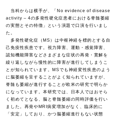
当科からは横手が、「No evidence of disease
activity – 4の多発性硬化症患者における脊髄萎縮
の実態とその特徴」という演題で口演を行いまし
た。
多発性硬化症（MS）は中枢神経を標的とする自
己免疫性疾患です。視力障害、運動・感覚障害、
認知機能障害などさまざまな症状の再発・寛解を
繰り返しながら慢性的に障害が進行してしまうこ
とが知られています。MSでも神経変性疾患のよう
に脳萎縮を呈することがよく知られていますが、
脊髄も萎縮が進行することが欧米の研究で明らか
になっています。本研究では、日本人ではおそら
く初めてとなる、脳と脊髄萎縮の同時評価を行い
ました。再発やMRI病変増加がなく、臨床的に
「安定」しており、かつ脳萎縮進行もない状態