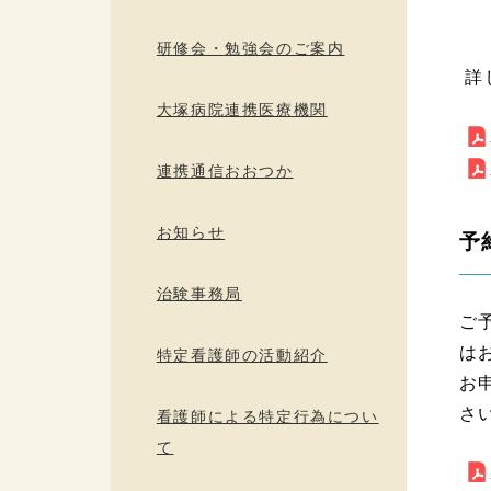
*
研修会・勉強会のご案内
詳
大塚病院連携医療機関
連携通信おおつか
お知らせ
予
治験事務局
ご
は
特定看護師の活動紹介
お
さ
看護師による特定行為につい
て