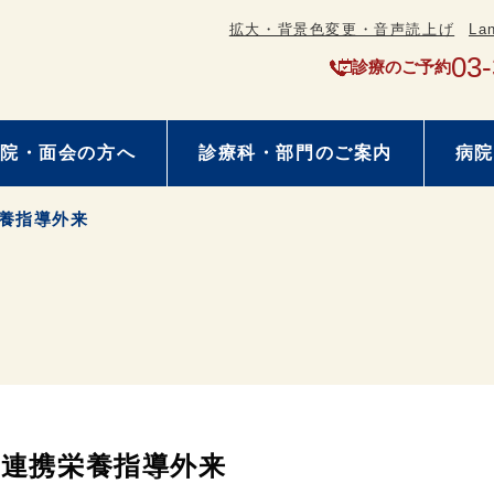
拡大・背景色変更・音声読上げ
La
03
診療のご予約
院・面会の方へ
診療科・部門のご案内
病院
養指導外来
連携栄養指導外来