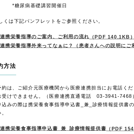
糖尿病基礎講習開催日
しくは下記パンフレットをご参照ください。
連携栄養指導のご案内、ご利用の流れ
（PDF 140.1KB
連携栄養指導外来ってなぁに？（患者さんへの説明にご
約方法
予約は、ご紹介元医療機関から医療連携担当にお電話くだ
お受けできません。（医療連携直通電話 03-3941-7468
申込みの際は携栄養食事指導申込書_兼_診療情報提供書
い。
連携栄養食事指導申込書_兼_診療情報提供書
（PDF 15