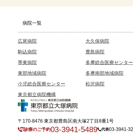
病院一覧
広尾病院
大久保病院
駒込病院
豊島病院
墨東病院
多摩総合医療センター
東部地域病院
多摩南部地域病院
小児総合医療センター
松沢病院
東京都立病院機構
〒170-8476 東京都豊島区南大塚2丁目8番1号
03-3941-5489
診療のご予約
03-3941-3
代表