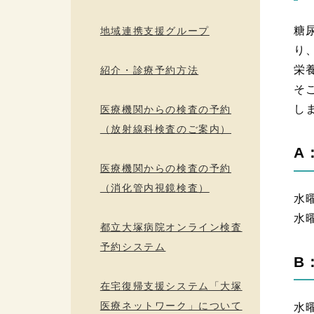
糖
地域連携支援グループ
り
栄
紹介・診療予約方法
そ
し
医療機関からの検査の予約
（放射線科検査のご案内）
A
医療機関からの検査の予約
（消化管内視鏡検査）
水
水
都立大塚病院オンライン検査
予約システム
B
在宅復帰支援システム「大塚
医療ネットワーク」について
水