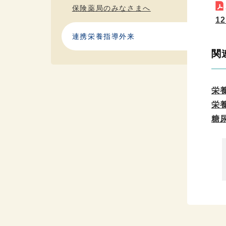
保険薬局のみなさまへ
1
連携栄養指導外来
関
栄
栄
糖