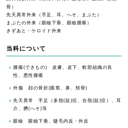
骨）
先天異常外来（手足、耳、へそ、まぶた）
まぶたの外来（眼瞼下垂、眼瞼腫瘍）
きずあと・ケロイド外来
当科について
腫瘍(できもの) 皮膚、皮下、軟部組織の良
性、悪性腫瘍
外傷 顔の骨折(眼窩、鼻、頬骨)
先天異常 手足（多指(趾)症、合指(趾)症）、耳
介、臍(へそ)等
眼瞼 眼瞼下垂、睫毛内反・外反