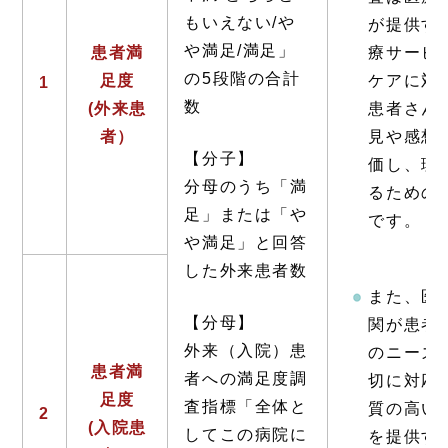
もいえない/や
が提供す
や満足/満足」
患者満
療サービ
の5段階の合計
足度
ケアに対
1
数
(外来患
患者さん
者）
見や感想
【分子】
価し、理
分母のうち「満
るための
足」または「や
です。
や満足」と回答
した外来患者数
また、医
【分母】
関が患者
外来（入院）患
のニーズ
患者満
者への満足度調
切に対応
足度
査指標「全体と
質の高い
2
(入院患
してこの病院に
を提供す