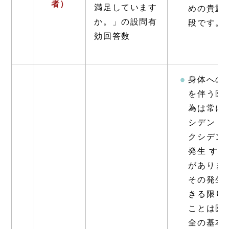
者）
満足しています
めの貴重
か。」の設問有
段です。
効回答数
身体への
を伴う医
為は常に
シデント
クシデン
発生 する
がありま
その発生
きる限り
ことは医
全の基本