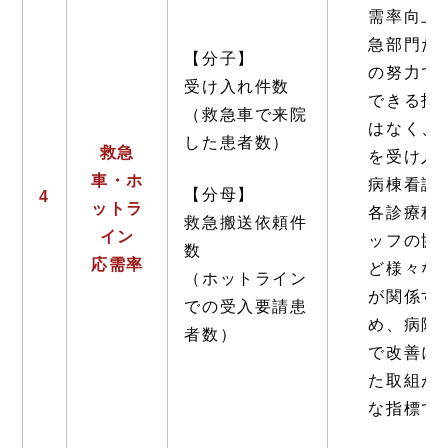
需率向上
急部門だ
【分子】
の努力で
受け入れ件数
できる指
（救急車で来院
はなく、
した患者数）
救急
を受け入
車・ホ
病棟看護
【分母】
4
ットラ
各診療科
救急搬送依頼件
イン
ッフの協
数
応需率
ど様々な
（ホットライン
が関係す
での受入要請患
め、病院
者数）
で改善に
た取組が
な指標で