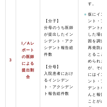
す。
仮にイン
【分子】
ント・ア
分母のうち医師
デントが
が提出したイン
した場合
シデント・アク
因を調査
I／Aレ
シデント報告総
再発防止
ポート
件数
とること
の医師
3
められま
による
【分母】
が、その
提出割
入院患者におけ
にはイン
合
るインシデン
ント・ア
ト・アクシデン
デントを
ト報告総件数
んと報告
ことが必