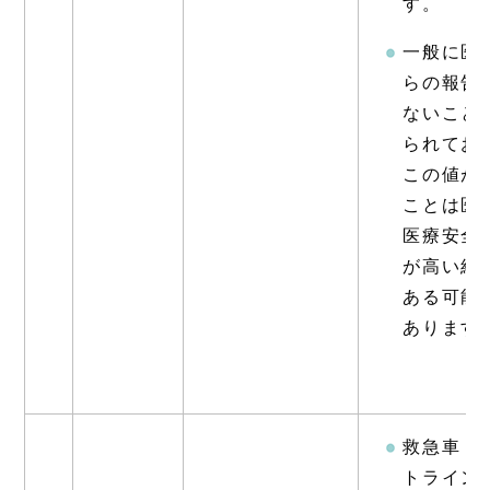
す。
一般に医
らの報告
ないこと
られてお
この値が
ことは医
医療安全
が高い組
ある可能
あります
救急車・
トライン