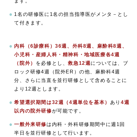
ます。
1名の研修医に1名の担当指導医がメンタ－とし
て付きます。
内科（6診療科）36週、外科8週、麻酔科8週、
小児科・産婦人科・精神科・地域医療各4週
（院外）
を必修とし、
救急12週
については、ブ
ロック研修4週（院外ER）の他、麻酔科4週
分、さらに当直を並行研修として含めることに
より12週とします。
希望選択期間は32週（4週単位を基本）
あり
4
週
以内の院外研修
が可能です。
一般外来研修
は内科・外科研修期間中に週1回
半日を並行研修として行います。