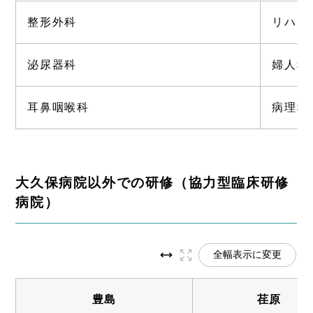
整形外科
リハビ
泌尿器科
婦人科
耳鼻咽喉科
病理科
大久保病院以外での研修（協力型臨床研修
病院）
全幅表示に変更
豊島
荏原