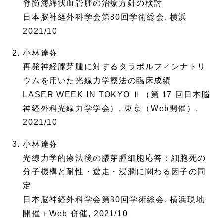
脊髄海綿状血管腫の治療方針の検討
日本脳神経外科学会第80回学術総会, 横浜
2021/10
小林達弥
再発神経膠芽腫に対するタラポルフィンナトリ
ウムを用いた光線力学療法の臨床成績
LASER WEEK IN TOKYO Ⅱ（第 17 回日本脳
神経外科光線力学学会）, 東京（Web開催）,
2021/10
小林達弥
光線力学的療法後の膠芽腫細胞応答：細胞死の
分子機構と耐性・遊走・浸潤に関わる因子の同
定
日本脳神経外科学会第80回学術総会, 横浜現地
開催＋Web 併催, 2021/10