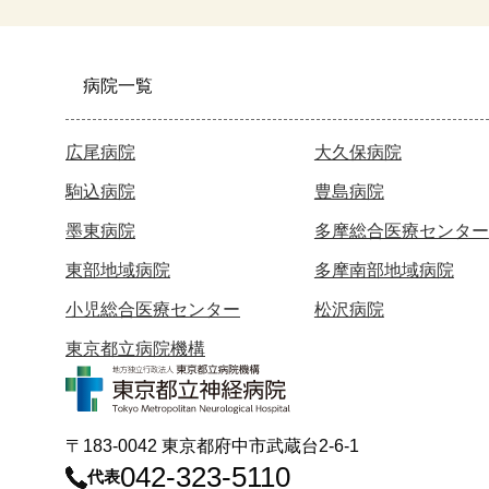
病院一覧
広尾病院
大久保病院
駒込病院
豊島病院
墨東病院
多摩総合医療センター
東部地域病院
多摩南部地域病院
小児総合医療センター
松沢病院
東京都立病院機構
〒183-0042 東京都府中市武蔵台2-6-1
042-323-5110
代表