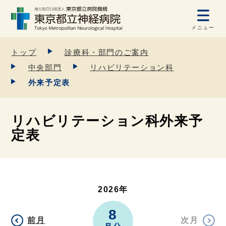
メニュー
トップ
診療科・部門のご案内
中央部門
リハビリテーション科
外来予定表
リハビリテーション科外来予
定表
2026年
8
前月
次月