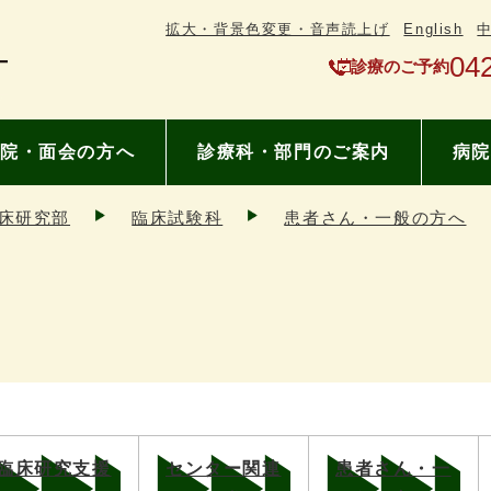
拡大・背景色変更・音声読上げ
English
04
診療のご予約
院・面会の方へ
診療科・部門のご案内
病院
床研究部
臨床試験科
患者さん・一般の方へ
臨床研究支援
センター関連
患者さん・一