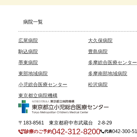
病院一覧
広尾病院
大久保病院
駒込病院
豊島病院
墨東病院
多摩総合医療センター
東部地域病院
多摩南部地域病院
小児総合医療センター
松沢病院
東京都立病院機構
〒183-8561 東京都府中市武蔵台 2-8-29
042-312-8200
診療のご予約
042-300-5
代表