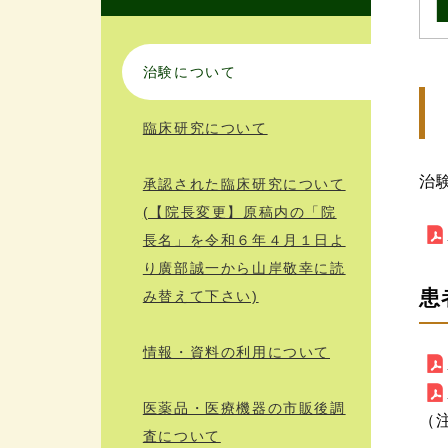
治験について
臨床研究について
治
承認された臨床研究について
(【院長変更】原稿内の「院
長名」を令和６年４月１日よ
り廣部誠一から山岸敬幸に読
患
み替えて下さい)
情報・資料の利用について
医薬品・医療機器の市販後調
（
査について