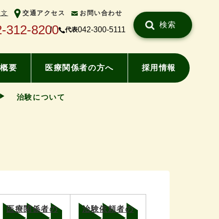
中文
交通アクセス
お問い合わせ
検索
2-312-8200
042-300-5111
代表
概要
医療関係者の方へ
採用情報
治験について
医療関係者の
治験依頼者の