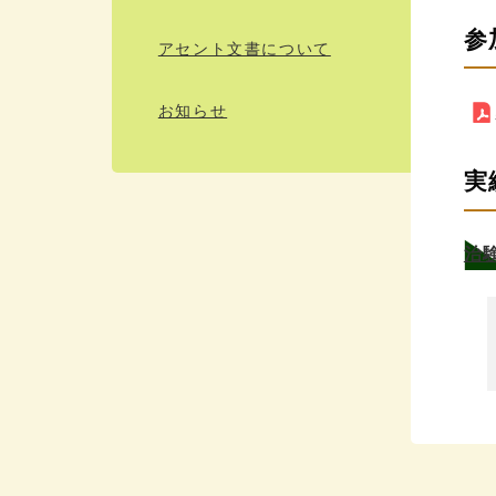
参
アセント文書について
お知らせ
実
治