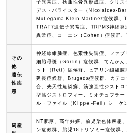
子異常症、捻曲性骨異形成症、クリスチャンソ
デス・バライスター（Nicolaides-Bar
Mullegama-Klein-Martinez症
TRAF7遺伝子異常症、TRPM3神経発達
異常症、コーエン（Cohen）症候群、Wiea
神経線維腫症、色素性失調症、ファブリ
その
細胞母斑（Gorlin）症候群、てんか
他
ット（Rett）症候群、ヒアリン線維腫
遺伝
延長症候群、Brugada症候群、カテコラ
性疾
合、先天性魚鱗癬、筋強直性ジストロフィー、
患
型筋ジストロフィー、ミオチュブラーミ
ル・ファイル（Klippel-Feil）シー
NT肥厚、高年妊娠、前児染色体疾患、
周産
ン症候群、胎児18トリソミー症候群、胎児13