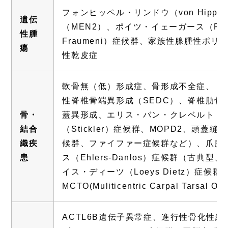
フォンヒッペル・リンドウ（von Hippe
遺伝
（MEN2）、ポイツ・イェーガース（Peut
性腫
Fraumeni）症候群、家族性腺腫性ポ
瘍
性乾皮症
軟骨無（低）形成症、骨形成不全症、 
性脊椎骨端異形成（SEDC）、脊椎肋骨
骨・
蓋異形成、エリス・バン・クレベルト（Elli
結合
（Stickler）症候群、MOPD2、頭
織疾
候群、ファイファー症候群など）、爪膝蓋（N
患
ス（Ehlers-Danlos）症候群（古典
イス・ディーツ（Loeys Dietz）症候
MCTO(Muliticentric Carpal Tarsal Os
ACTL6B遺伝子異常症、進行性骨化性