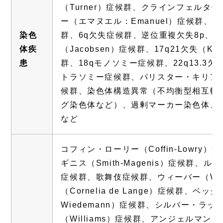
（Turner）症候群、クラインフェルター（K
ー（エマヌエル：Emanuel）症候群、1
染色
群、6q欠失症候群、逆位重複欠失8p、9q34
体疾
（Jacobsen）症候群、17q21欠失（Koo
患
群、18qモノソミー症候群、22q13.3欠失（
トラソミー症候群、パリスター・キリアン（Pall
候群、染色体構造異常（不均衡型相互転座、
グ染色体など）、過剰マーカー染色体、
など
コフィン・ローリー（Coffin-Lowry
ギニス（Smith-Magenis）症候群、ルビ
症候群、歌舞伎症候群、ウィーバー（We
（Cornelia de Lange）症候群、ベッ
Wiedemann）症候群、シルバー・ラッセル
（Williams）症候群、アンジェルマン（