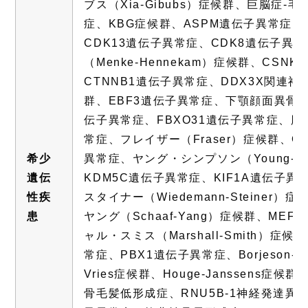
ブス（Xia-Gibubs）症候群、巨脳症
症、KBG症候群、ASPM遺伝子異常症、
CDK13遺伝子異常症、CDK8遺伝子異
（Menke-Hennekam）症候群、CS
CTNNB1遺伝子異常症、DDX3X関連神経発達
群、EBF3遺伝子異常症、下顎顔面異骨
伝子異常症、FBXO31遺伝子異常症、脳
常症、フレイザー（Fraser）症候群、G
希少
異常症、ヤング・シンプソン（Young-S
遺伝
KDM5C遺伝子異常症、KIF1A遺伝子異
性疾
スタイナー（Wiedemann-Steine
患
ヤング（Schaaf-Yang）症候群、ME
ャル・スミス（Marshall-Smith）症
常症、PBX1遺伝子異常症、Borjeson-For
Vries症候群、Houge-Janssens症候群、
骨毛髪低形成症、RNU5B-1神経発達異常症、