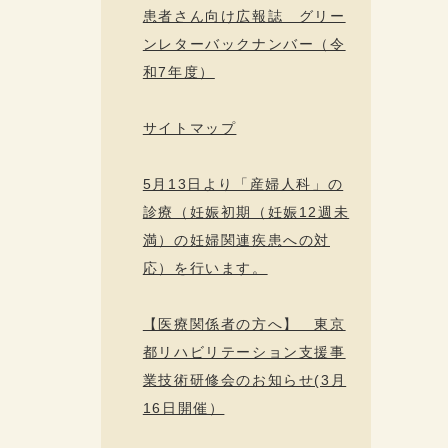
患者さん向け広報誌 グリー
ンレターバックナンバー（令
和7年度）
サイトマップ
5月13日より「産婦人科」の
診療（妊娠初期（妊娠12週未
満）の妊婦関連疾患への対
応）を行います。
【医療関係者の方へ】 東京
都リハビリテーション支援事
業技術研修会のお知らせ(3月
16日開催）