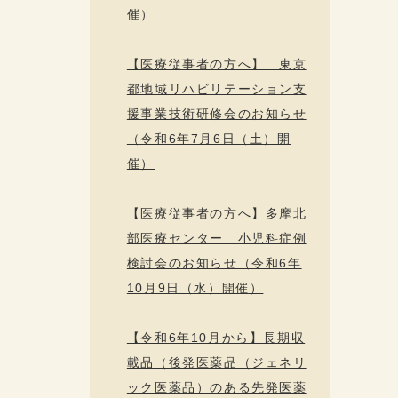
催）
【医療従事者の方へ】 東京
都地域リハビリテーション支
援事業技術研修会のお知らせ
（令和6年7月6日（土）開
催）
【医療従事者の方へ】多摩北
部医療センター 小児科症例
検討会のお知らせ（令和6年
10月9日（水）開催）
【令和6年10月から】長期収
載品（後発医薬品（ジェネリ
ック医薬品）のある先発医薬