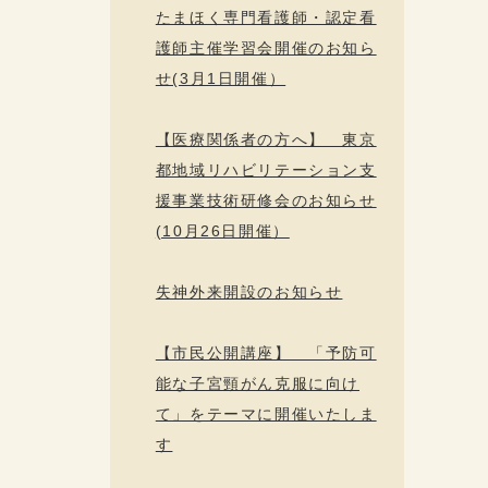
たまほく専門看護師・認定看
護師主催学習会開催のお知ら
せ(3月1日開催）
【医療関係者の方へ】 東京
都地域リハビリテーション支
援事業技術研修会のお知らせ
(10月26日開催）
失神外来開設のお知らせ
【市民公開講座】 「予防可
能な子宮頸がん克服に向け
て」をテーマに開催いたしま
す