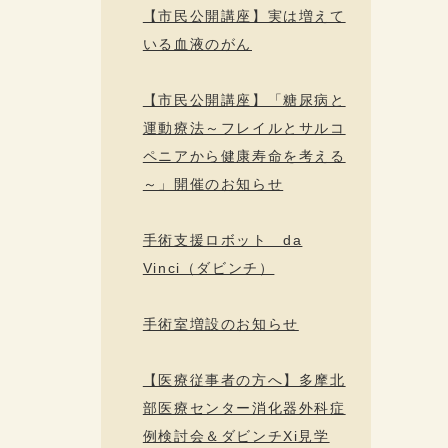
【市民公開講座】実は増えて
いる血液のがん
【市民公開講座】「糖尿病と
運動療法～フレイルとサルコ
ペニアから健康寿命を考える
～」開催のお知らせ
手術支援ロボット da
Vinci（ダビンチ）
手術室増設のお知らせ
【医療従事者の方へ】多摩北
部医療センター消化器外科症
例検討会＆ダビンチXi見学