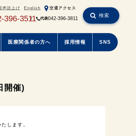
音声読上げ
English
交通アクセス
検索
2-396-3511
042-396-3811
代表
医療関係者の方へ
採用情報
SNS
日開催)
いたします。