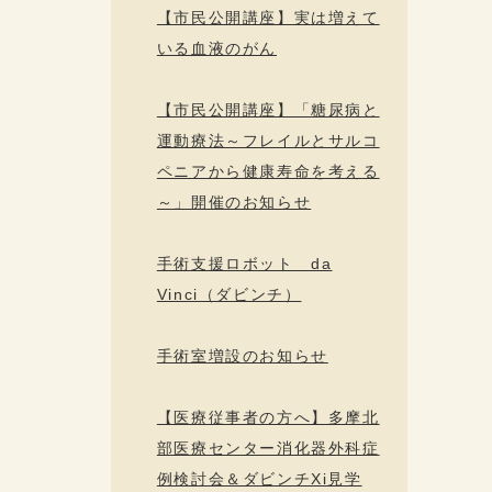
【市民公開講座】実は増えて
いる血液のがん
【市民公開講座】「糖尿病と
運動療法～フレイルとサルコ
ペニアから健康寿命を考える
～」開催のお知らせ
手術支援ロボット da
Vinci（ダビンチ）
手術室増設のお知らせ
【医療従事者の方へ】多摩北
部医療センター消化器外科症
例検討会＆ダビンチXi見学