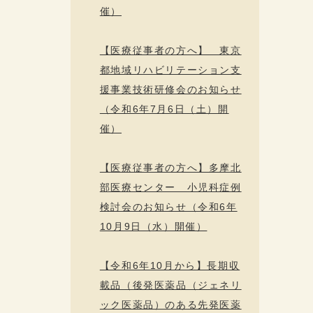
催）
【医療従事者の方へ】 東京
都地域リハビリテーション支
援事業技術研修会のお知らせ
（令和6年7月6日（土）開
催）
【医療従事者の方へ】多摩北
部医療センター 小児科症例
検討会のお知らせ（令和6年
10月9日（水）開催）
【令和6年10月から】長期収
載品（後発医薬品（ジェネリ
ック医薬品）のある先発医薬