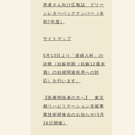
患者さん向け広報誌 グリー
ンレターバックナンバー（令
和7年度）
サイトマップ
5月13日より「産婦人科」の
診療（妊娠初期（妊娠12週未
満）の妊婦関連疾患への対
応）を行います。
【医療関係者の方へ】 東京
都リハビリテーション支援事
業技術研修会のお知らせ(3月
16日開催）