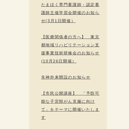
たまほく専門看護師・認定看
護師主催学習会開催のお知ら
せ(3月1日開催）
【医療関係者の方へ】 東京
都地域リハビリテーション支
援事業技術研修会のお知らせ
(10月26日開催）
失神外来開設のお知らせ
【市民公開講座】 「予防可
能な子宮頸がん克服に向け
て」をテーマに開催いたしま
す