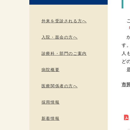
こ
外来を受診される方へ
「
か
入院・面会の方へ
す
人
診療科・部門のご案内
ど
是
病院概要
市
医療関係者の方へ
採用情報
新着情報