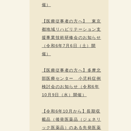
催）
【医療従事者の方へ】 東京
都地域リハビリテーション支
援事業技術研修会のお知らせ
（令和6年7月6日（土）開
催）
【医療従事者の方へ】多摩北
部医療センター 小児科症例
検討会のお知らせ（令和6年
10月9日（水）開催）
【令和6年10月から】長期収
載品（後発医薬品（ジェネリ
ック医薬品）のある先発医薬