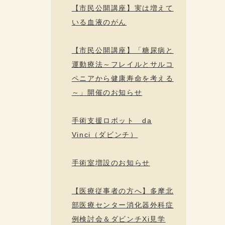
【市民公開講座】実は増えて
いる血液のがん
【市民公開講座】「糖尿病と
運動療法～フレイルとサルコ
ペニアから健康寿命を考える
～」開催のお知らせ
手術支援ロボット da
Vinci（ダビンチ）
手術室増設のお知らせ
【医療従事者の方へ】多摩北
部医療センター消化器外科症
例検討会＆ダビンチXi見学