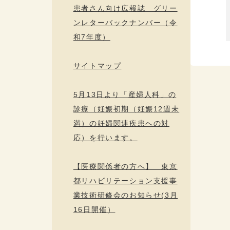
患者さん向け広報誌 グリー
ンレターバックナンバー（令
和7年度）
サイトマップ
5月13日より「産婦人科」の
診療（妊娠初期（妊娠12週未
満）の妊婦関連疾患への対
応）を行います。
【医療関係者の方へ】 東京
都リハビリテーション支援事
業技術研修会のお知らせ(3月
16日開催）