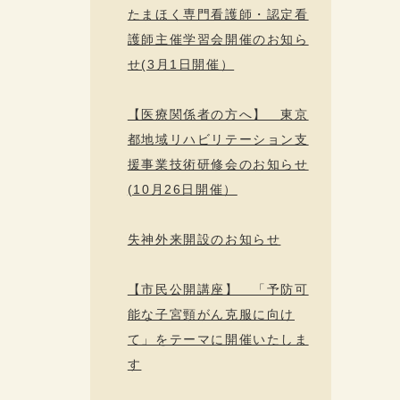
たまほく専門看護師・認定看
護師主催学習会開催のお知ら
せ(3月1日開催）
【医療関係者の方へ】 東京
都地域リハビリテーション支
援事業技術研修会のお知らせ
(10月26日開催）
失神外来開設のお知らせ
【市民公開講座】 「予防可
能な子宮頸がん克服に向け
て」をテーマに開催いたしま
す