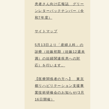
患者さん向け広報誌 グリー
ンレターバックナンバー（令
和7年度）
サイトマップ
5月13日より「産婦人科」の
診療（妊娠初期（妊娠12週未
満）の妊婦関連疾患への対
応）を行います。
【医療関係者の方へ】 東京
都リハビリテーション支援事
業技術研修会のお知らせ(3月
16日開催）