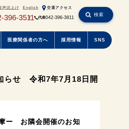
音声読上げ
English
交通アクセス
検索
2-396-3511
042-396-3811
代表
医療関係者の方へ
採用情報
SNS
らせ 令和7年7月18日開
摩ー お隣会開催のお知