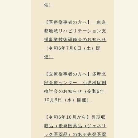
催）
【医療従事者の方へ】 東京
都地域リハビリテーション支
援事業技術研修会のお知らせ
（令和6年7月6日（土）開
催）
【医療従事者の方へ】多摩北
部医療センター 小児科症例
検討会のお知らせ（令和6年
10月9日（水）開催）
【令和6年10月から】長期収
載品（後発医薬品（ジェネリ
ック医薬品）のある先発医薬