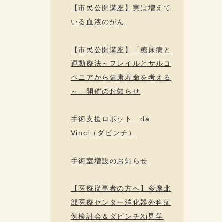
【市民公開講座】実は増えて
いる血液のがん
【市民公開講座】「糖尿病と
運動療法～フレイルとサルコ
ペニアから健康寿命を考える
～」開催のお知らせ
手術支援ロボット da
Vinci（ダビンチ）
手術室増設のお知らせ
【医療従事者の方へ】多摩北
部医療センター消化器外科症
例検討会＆ダビンチXi見学