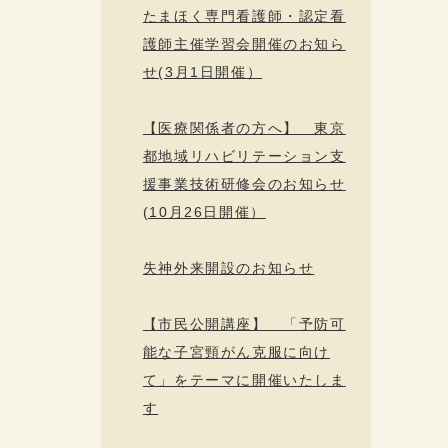
たまほく専門看護師・認定看
護師主催学習会開催のお知ら
せ(3月1日開催）
【医療関係者の方へ】 東京
都地域リハビリテーション支
援事業技術研修会のお知らせ
(10月26日開催）
失神外来開設のお知らせ
【市民公開講座】 「予防可
能な子宮頸がん克服に向け
て」をテーマに開催いたしま
す