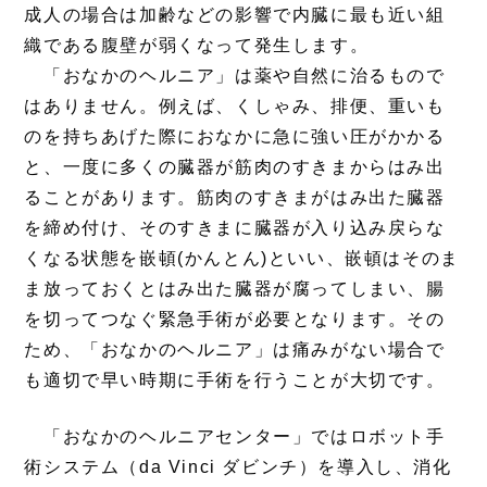
成人の場合は加齢などの影響で内臓に最も近い組
織である腹壁が弱くなって発生します。
「おなかのヘルニア」は薬や自然に治るもので
はありません。例えば、くしゃみ、排便、重いも
のを持ちあげた際におなかに急に強い圧がかかる
と、一度に多くの臓器が筋肉のすきまからはみ出
ることがあります。筋肉のすきまがはみ出た臓器
を締め付け、そのすきまに臓器が入り込み戻らな
くなる状態を嵌頓(かんとん)といい、嵌頓はそのま
ま放っておくとはみ出た臓器が腐ってしまい、腸
を切ってつなぐ緊急手術が必要となります。その
ため、「おなかのヘルニア」は痛みがない場合で
も適切で早い時期に手術を行うことが大切です。
「おなかのヘルニアセンター」ではロボット手
術システム（da Vinci ダビンチ）を導入し、消化