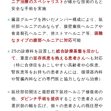
ニア治療のスペシャリスト
が確かな技術のもと
安全な手術を実施
臓器グループを跨いだメンバー構成により、鼠
径部ヘルニアのみならず、腹壁瘢痕ヘルニアや
食道裂孔ヘルニア、傍ストマヘルニア等、
困難
なタイプの腹部ヘルニアに対応
可能
25の診療科を設置した
総合診療基盤を活かし
て
、重度の
並存疾患を抱える患者さん
へも対応
（特に合併症をおこしやすい高齢者や心疾患、
腎疾患等をお持ちの患者さんには、循環器内科
や腎臓内科などの専門医と協力しながら治療）
鼠径部切開法と腹腔鏡下鼠径ヘルニア修復術の
他、
ダビンチ手術を提供
することで患者さんの
選択肢の幅を広げ、個々の患者さんの既往歴や