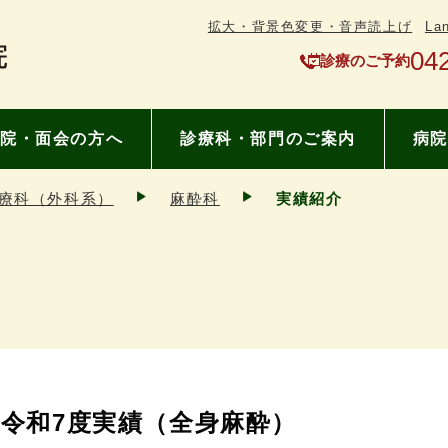
拡大・背景色変更・音声読上げ
La
04
診療のご予約
院・面会の方へ
診療科・部門のご案内
病院
療科（外科系）
麻酔科
実績紹介
令和7度実績（全身麻酔）