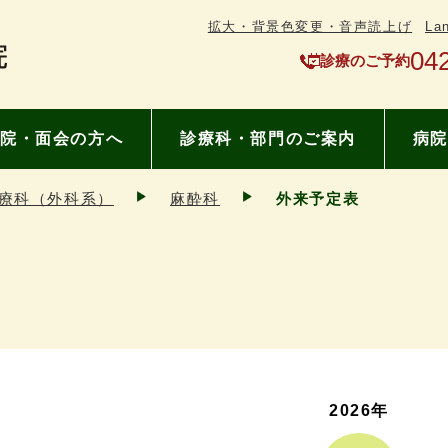
拡大・背景色変更・音声読上げ
La
04
診療のご予約
院・面会の方へ
診療科・部門のご案内
病院
療科（外科系）
麻酔科
外来予定表
2026年