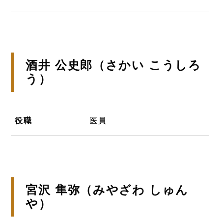
酒井 公史郎（さかい こうしろ
う）
役職
医員
宮沢 隼弥（みやざわ しゅん
や）