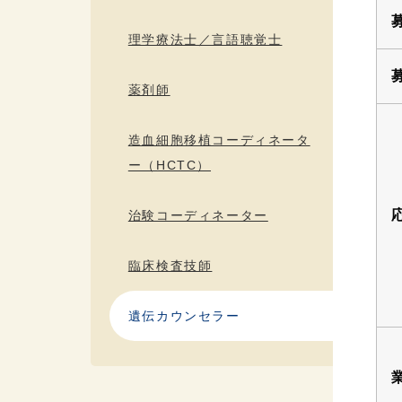
理学療法士／言語聴覚士
薬剤師
造血細胞移植コーディネータ
ー（HCTC）
治験コーディネーター
臨床検査技師
遺伝カウンセラー