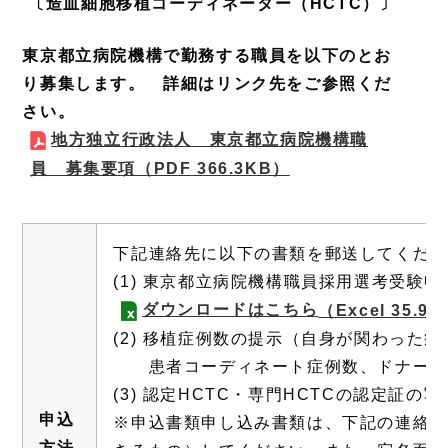
〔造血細胞移植コーディネーター（HCTC）〕
東京都立病院機構で勤務する職員を以下のとお
り募集します。 詳細はリンク先をご参照くだ
さい。
地方独立行政法人 東京都立病院機構職
員 募集要項
（PDF 366.3KB）
下記連絡先に以下の書類を郵送してくださ
(1) 東京都立病院機構職員採用選考受
ダウンロードはこちら
（Excel 35.9
(2) 移植症例数の提示（自身が関わった
患者コーディネート症例数、ドナーコー
(3) 認定HCTC・専門HCTCの認定証
申込
※申込書類申し込み書類は、下記の連絡先
方法