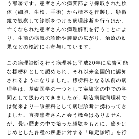
う部署です。患者さんの病変部より採取された検
体（細胞、生検、手術）から標本を作製し、顕微
鏡で観察して診断をつける病理診断を行うほか、
亡くなられた患者さんの病理解剖を行うことによ
り、生前の病気の診断や腫瘍の広がり、治療の効
果などの検討にも寄与しています。
この病理診断を行う病理科は平成20年に広告可能
な標榜科として認められ、それ以来全国的に認知
されるようになりました。標榜科となる以前の病
理学は、基礎医学の一つとして実験室の中での学
問として扱われてきましたが、駒込病院病理科で
は従来より一診療科として病理診断に携わってき
ました。直接患者さんと会う機会はありません
が、長い歴史の中で培った経験をもとに、癌をは
じめとした各種の疾患に対する「確定診断」を行