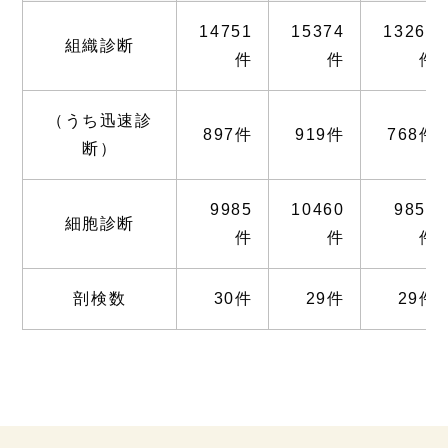
14751
15374
13267
組織診断
件
件
件
（うち迅速診
897件
919件
768件
断）
9985
10460
9858
細胞診断
件
件
件
剖検数
30件
29件
29件