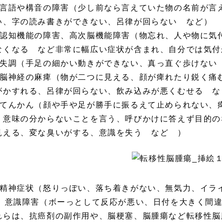
）言語や構音の障害（少し前なら言えていた物の名前が言
い、字の読み書きができない、呂律が回らない など）
）認知機能の障害、高次脳機能障害（物忘れ、人や物に気
なくなる など非常に幅広い症状が含まれ、自分では気付
）失調（手足の細かい動きができない、真っ直ぐ歩けない
）脳神経の麻痺（物が二つに見える、顔が痺れたり鋭く痛
がかすれる、呂律が回らない、飲み込みが悪くむせる な
）てんかん（顔や手や足が勝手に振るえて止められない、
、意味の分からないことを言う、呼びかけに答えず目的の
見える、変な臭いがする、意識を失う など ）
）精神症状（怒りっぽい、落ち着きがない、無気力、イラ
0）意識障害（ボーっとして反応が悪い、日付を大きく間
れらは、抗癌剤の副作用や、脳梗塞、脳腫瘍など転移性脳