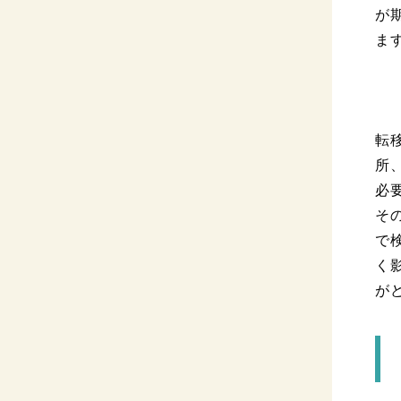
が
ま
転
所
必
そ
で
く
が