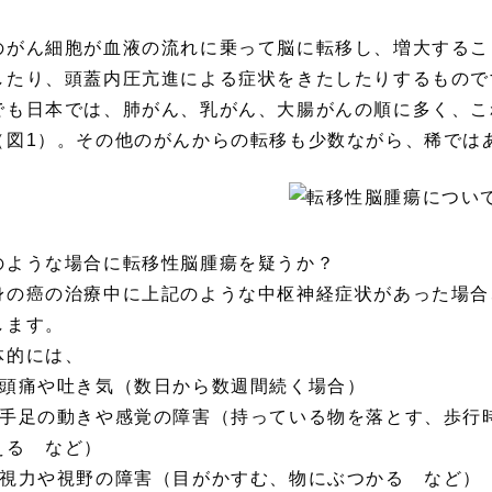
のがん細胞が血液の流れに乗って脳に転移し、増大するこ
したり、頭蓋内圧亢進による症状をきたしたりするものです
でも日本では、肺がん、乳がん、大腸がんの順に多く、これ
（図1）。その他のがんからの転移も少数ながら、稀では
のような場合に転移性脳腫瘍を疑うか？
身の癌の治療中に上記のような中枢神経症状があった場合
します。
体的には、
）頭痛や吐き気（数日から数週間続く場合）
）手足の動きや感覚の障害（持っている物を落とす、歩行
える など）
）視力や視野の障害（目がかすむ、物にぶつかる など）