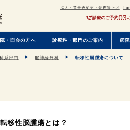
拡大・背景色変更・音声読上げ
La
03-
診療のご予約
院・面会の方へ
診療科・部門のご案内
病院
科系部門
脳神経外科
転移性脳腫瘍について
転移性脳腫瘍とは？