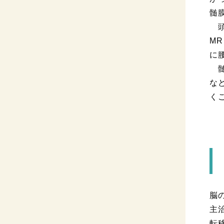
髄
頭
M
に
髄
な
く
脳
主
転