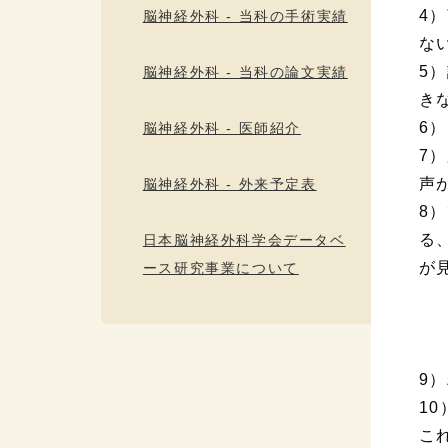
4
脳神経外科 - 当科の手術実績
な
5
脳神経外科 - 当科の論文実績
き
6
脳神経外科 - 医師紹介
7
声
脳神経外科 - 外来予定表
8
る
日本脳神経外科学会データベ
が
ース研究事業について
9
1
こ