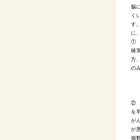
脳
く
す
に
①
確
方
の
②
を
が
が
個