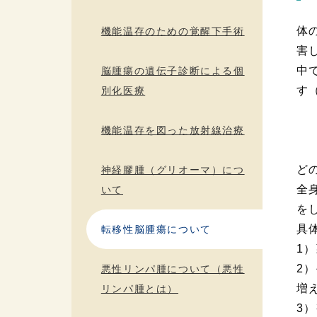
体
機能温存のための覚醒下手術
害
中
脳腫瘍の遺伝子診断による個
す
別化医療
機能温存を図った放射線治療
ど
神経膠腫（グリオーマ）につ
全
いて
を
具
転移性脳腫瘍について
1
2
悪性リンパ腫について（悪性
増
リンパ腫とは）
3