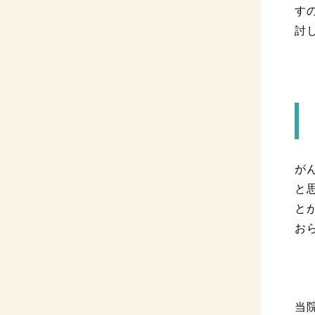
す
討
が
と
と
お
当