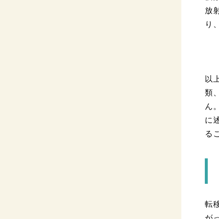
放
り
以
類
ん
に
る
転
が