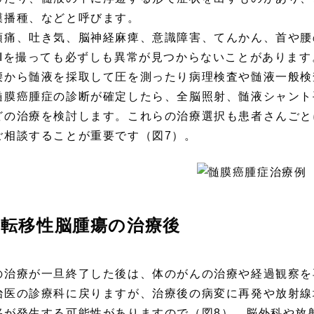
膜播種、などと呼びます。
痛、吐き気、脳神経麻痺、意識障害、てんかん、首や腰
RIを撮っても必ずしも異常が見つからないことがありま
腰から髄液を採取して圧を測ったり病理検査や髄液一般検
膜癌腫症の診断が確定したら、全脳照射、髄液シャント
どの治療を検討します。これらの治療選択も患者さんごと
ご相談することが重要です（図7）。
転移性脳腫瘍の治療後
の治療が一旦終了した後は、体のがんの治療や経過観察を
治医の診療科に戻りますが、治療後の病変に再発や放射線
移が発生する可能性がありますので（図8）、脳外科や放