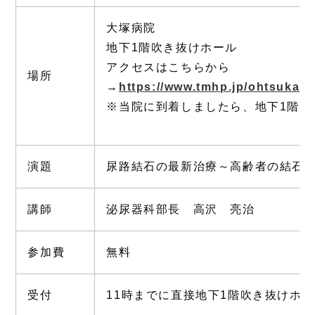
大塚病院
地下1階吹き抜けホール
アクセスはこちらから
場所
→
https://www.tmhp.jp/ohtsuka/a
※当院に到着しましたら、地下1階ま
演題
尿路結石の最新治療～高齢者の結石
講師
泌尿器科部長 高沢 亮治
参加費
無料
受付
11時までに直接地下1階吹き抜けホ