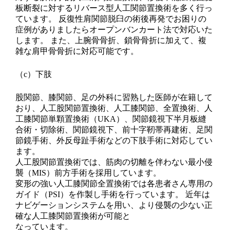
板断裂に対するリバース型人工関節置換術を多く行っ
ています。 反復性肩関節脱臼の術後再発でお困りの
症例がありましたらオープンバンカート法で対応いた
します。 また、上腕骨骨折、鎖骨骨折に加えて、複
雑な肩甲骨骨折に対応可能です。
（c）
下肢
股関節、膝関節、足の外科に習熟した医師が在籍して
おり、人工股関節置換術、人工膝関節、全置換術、人
工膝関節単顆置換術（UKA）、関節鏡視下半月板縫
合術・切除術、関節鏡視下、前十字靭帯再建術、足関
節鏡手術、外反母趾手術などの下肢手術に対応してい
ます。
人工股関節置換術では、筋肉の切離を伴わない最小侵
襲（MIS）前方手術を採用しています。
変形の強い人工膝関節全置換術では各患者さん専用の
ガイド（PSI）を作製し手術を行っています。 近年は
ナビゲーションシステムを用い、より侵襲の少ない正
確な人工膝関節置換術が可能と
なっています。