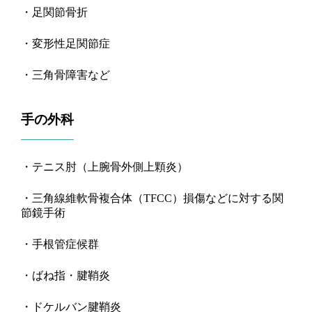
・足関節骨折
・変形性足関節症
・三角骨障害
など
手の外科
・テニス肘
（
上腕骨外側上顆炎
）
・三角線維軟骨複合体
（TFCC）
損傷などに対する関
節鏡手術
・手根管症候群
・ばね指・腱鞘炎
・ドケルバン腱鞘炎