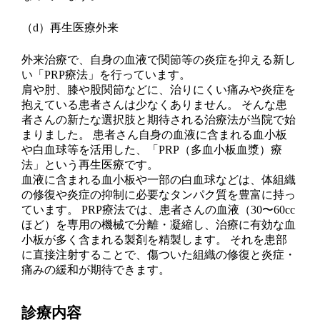
（d）
再生医療外来
外来治療で、自身の血液で関節等の炎症を抑える新し
い「PRP療法」を行っています。
肩や肘、膝や股関節などに、治りにくい痛みや炎症を
抱えている患者さんは少なくありません。 そんな患
者さんの新たな選択肢と期待される治療法が当院で始
まりました。 患者さん自身の血液に含まれる血小板
や白血球等を活用した、「PRP（多血小板血漿）療
法」という再生医療です。
血液に含まれる血小板や一部の白血球などは、体組織
の修復や炎症の抑制に必要なタンパク質を豊富に持っ
ています。 PRP療法では、患者さんの血液（30〜60cc
ほど）を専用の機械で分離・凝縮し、治療に有効な血
小板が多く含まれる製剤を精製します。 それを患部
に直接注射することで、傷ついた組織の修復と炎症・
痛みの緩和が期待できます。
診療内容