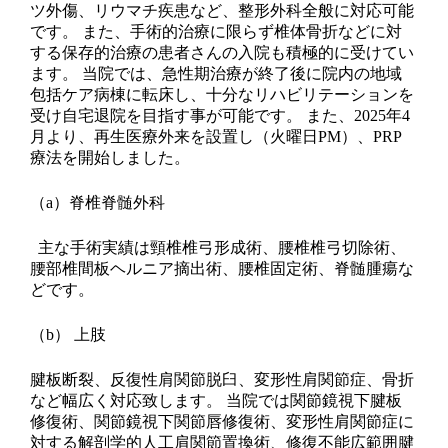
ツ外傷、リウマチ疾患など、整形外科全般に対応可能
です。 また、手術的治療に限らず椎体骨折などに対
する保存的治療の患者さんの入院も積極的に受けてい
ます。 当院では、急性期治療が終了後に院内の地域
包括ケア病棟に転床し、十分なリハビリテーションを
受け自宅退院を目指す事が可能です。 また、2025年4
月より、再生医療外来を設置し（火曜日PM）、PRP
療法を開始しました。
（a）
脊椎脊髄外科
主な手術実績は頸椎椎弓形成術、腰椎椎弓切除術、
腰部椎間板ヘルニア摘出術、腰椎固定術、脊髄腫瘍な
どです。
（b）
上肢
腱板断裂、反復性肩関節脱臼、変形性肩関節症、骨折
など幅広く対応致します。 当院では関節鏡視下腱板
修復術、関節鏡視下関節唇修復術、変形性肩関節症に
対する解剖学的人工肩関節置換術、修復不能広範囲腱