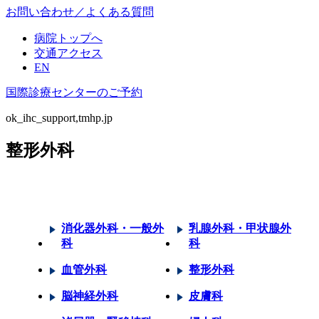
お問い合わせ／よくある質問
病院トップへ
交通アクセス
EN
国際診療センターのご予約
ok_ihc_support,tmhp.jp
整形外科
消化器外科・一般外
乳腺外科・甲状腺外
科
科
血管外科
整形外科
脳神経外科
皮膚科