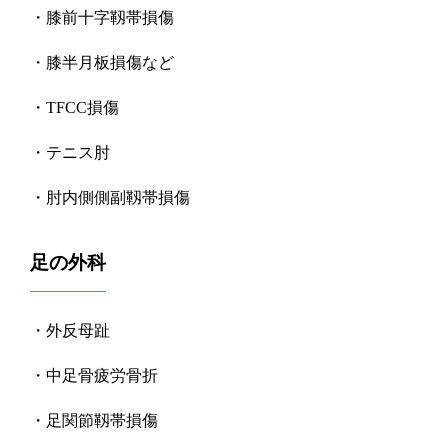
・膝前十字靱帯損傷
・膝半月板損傷
など
・
TFCC
損傷
・テニス肘
・肘内側側副靱帯損傷
足の外科
・外反母趾
・中足骨疲労骨折
・足関節靱帯損傷