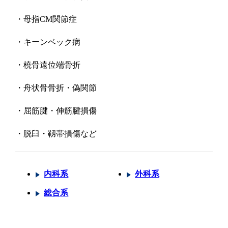
・母指
CM
関節症
・キーンベック病
・橈骨遠位端骨折
・舟状骨骨折・偽関節
・屈筋腱・伸筋腱損傷
・脱臼・靱帯損傷
など
内科系
外科系
総合系