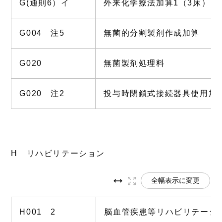
G(通則6）イ
外来化学療法加算1（3床）
G004 注5
無菌的分割製剤作成加算
G020
無菌製剤処理料
G020 注2
投与時閉鎖式接続器具使用加
H リハビリテーション
全幅表示に変更
H001 2
脳血管疾患等リハビリテーシ