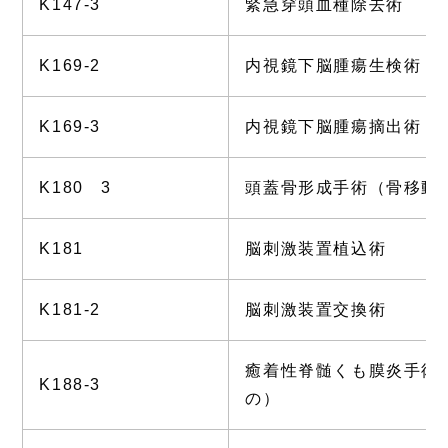
K147-3
緊急穿頭血種除去術
K169-2
内視鏡下脳腫瘍生検術
K169-3
内視鏡下脳腫瘍摘出術
K180 3
頭蓋骨形成手術（骨移動
K181
脳刺激装置植込術
K181-2
脳刺激装置交換術
癒着性脊髄くも膜炎手術
K188-3
の）