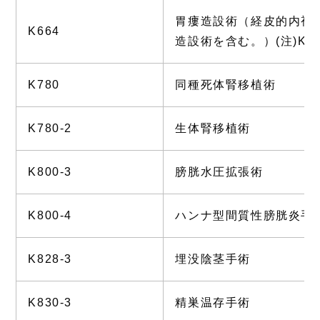
胃瘻造設術（経皮的内視
K664
造設術を含む。）(注)K
K780
同種死体腎移植術
K780-2
生体腎移植術
K800-3
膀胱水圧拡張術
K800-4
ハンナ型間質性膀胱炎手
K828-3
埋没陰茎手術
K830-3
精巣温存手術