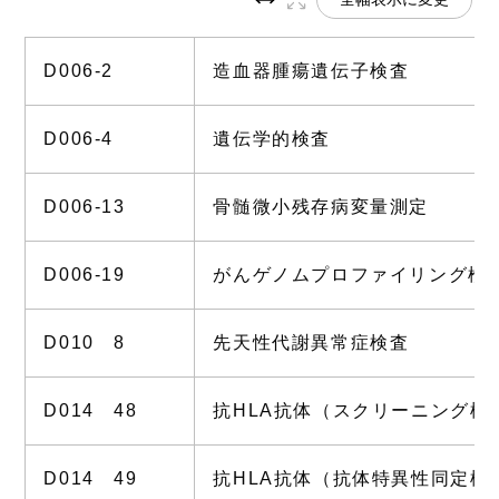
D006-2
造血器腫瘍遺伝子検査
D006-4
遺伝学的検査
D006-13
骨髄微小残存病変量測定
D006-19
がんゲノムプロファイリング検
D010 8
先天性代謝異常症検査
D014 48
抗HLA抗体（スクリーニング検
D014 49
抗HLA抗体（抗体特異性同定検