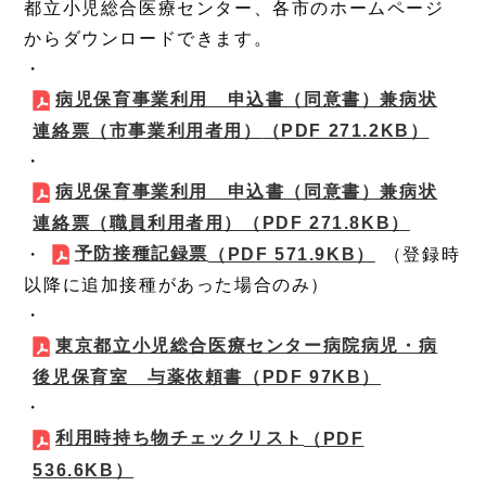
都立小児総合医療センター、各市のホームページ
からダウンロードできます。
・
病児保育事業利用 申込書（同意書）兼病状
連絡票（市事業利用者用）
（PDF 271.2KB）
・
病児保育事業利用 申込書（同意書）兼病状
連絡票（職員利用者用）
（PDF 271.8KB）
予防接種記録票
・
（PDF 571.9KB）
（登録時
以降に追加接種があった場合のみ）
・
東京都立小児総合医療センター病院病児・病
後児保育室 与薬依頼書
（PDF 97KB）
・
利用時持ち物チェックリスト
（PDF
536.6KB）