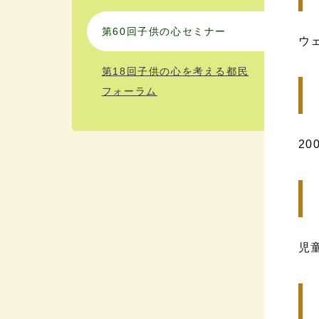
第60回子供の心セミナー
ウェ
第18回子供の心を考える都民
フォーラム
20
児