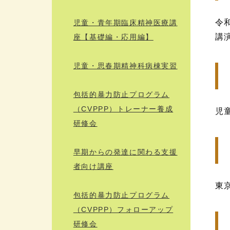
令和
児童・青年期臨床精神医療講
講
座【基礎編・応用編】
児童・思春期精神科病棟実習
包括的暴力防止プログラム
（CVPPP）トレーナー養成
児
研修会
早期からの発達に関わる支援
者向け講座
東
包括的暴力防止プログラム
（CVPPP）フォローアップ
研修会