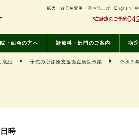
拡大・背景色変更・音声読上げ
English
04
診療のご予約
院・面会の方へ
診療科・部門のご案内
病院
な取組
子供の心診療支援拠点病院事業
令和７
日時