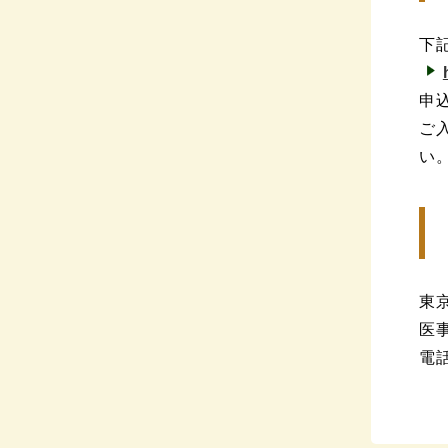
下
申
ご
い
東
医
電話