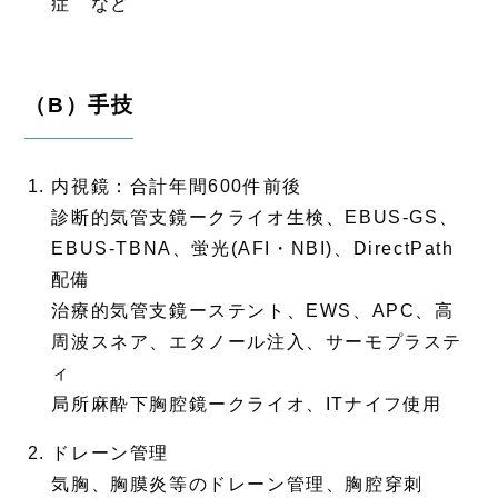
症 など
（B）手技
内視鏡：合計年間600件前後
診断的気管支鏡ークライオ生検、EBUS-GS、
EBUS-TBNA、蛍光(AFI・NBI)、DirectPath
配備
治療的気管支鏡ーステント、EWS、APC、高
周波スネア、エタノール注入、サーモプラステ
ィ
局所麻酔下胸腔鏡ークライオ、ITナイフ使用
ドレーン管理
気胸、胸膜炎等のドレーン管理、胸腔穿刺