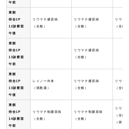
午前
東館
待合1P
リウマチ膠原病
リウマチ膠原病
リウマ
12診察室
（全般）
（全般）
（全般
午後
東館
待合1P
リウマチ膠原病
13診察室
（全般）
午前
東館
待合1P
レイノー外来
リウマチ膠原病
リウマ
13診察室
（偶数週）
（全般）
（全般
午後
東館
リウマ
待合1P
リウマチ制膠原病
リウマチ制膠原病
（全般
14診察室
（全般）
（全般）
（第1.3
午前