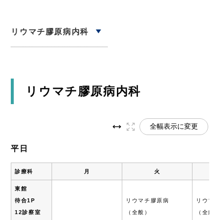
リウマチ膠原病内科
リウマチ膠原病内科
全幅表示に変更
平日
診療科
月
火
東館
待合1P
リウマチ膠原病
リウマ
12診察室
（全般）
（全般