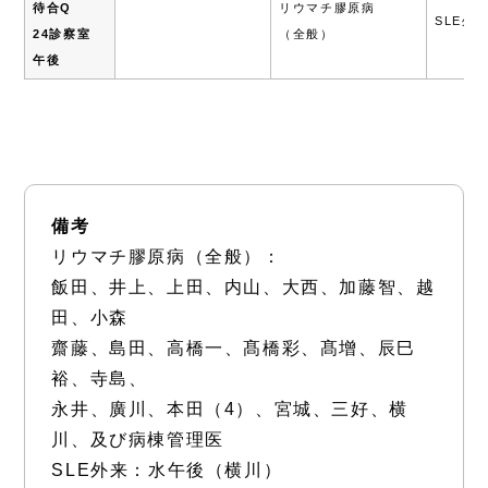
待合Q
リウマチ膠原病
SLE外
24診察室
（全般）
午後
備考
リウマチ膠原病（全般）：
飯田、井上、上田、内山、大西、加藤智、越
田、小森
齋藤、島田、高橋一、髙橋彩、髙增、辰巳
裕、寺島、
永井、廣川、本田（4）、宮城、三好、横
川、及び病棟管理医
SLE外来：水午後（横川）